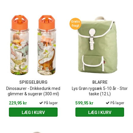
Gratis
fragt
SPIEGELBURG
BLAFRE
Dinosaurer - Drikkedunk med
Lys Grøn rygsæk 5-10 år - Stor
glimmer & sugerør (300 ml)
taske (12 L)
229,95 kr
På lager
599,95 kr
På lager
LÆG I KURV
LÆG I KURV