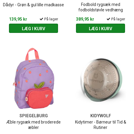
Fodbold rygsæk med
Dådyr - Grøn & gul lille madkasse
fodboldstøvle vedhæng
139,95 kr
På lager
389,95 kr
På lager
LÆG I KURV
LÆG I KURV
SPIEGELBURG
KIDYWOLF
Æble rygsæk med broderede
Kidytimer - Børneur til Tid &
æbler
Rutiner