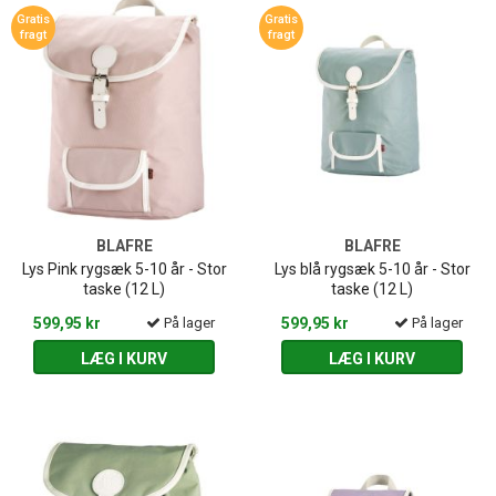
Gratis
Gratis
fragt
fragt
BLAFRE
BLAFRE
Lys Pink rygsæk 5-10 år - Stor
Lys blå rygsæk 5-10 år - Stor
taske (12 L)
taske (12 L)
599,95 kr
På lager
599,95 kr
På lager
LÆG I KURV
LÆG I KURV