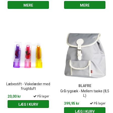
MERE
MERE
Læbestift - Viskelæder med
BLAFRE
frugtduft
Grå rygsæk - Mellem taske (8,5
L)
20,00 kr
På lager
399,95 kr
På lager
LÆG I KURV
LÆG I KURV