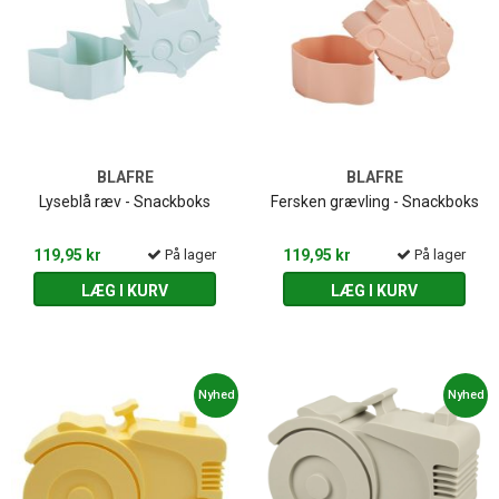
BLAFRE
BLAFRE
Lyseblå ræv - Snackboks
Fersken grævling - Snackboks
119,95 kr
På lager
119,95 kr
På lager
LÆG I KURV
LÆG I KURV
Nyhed
Nyhed