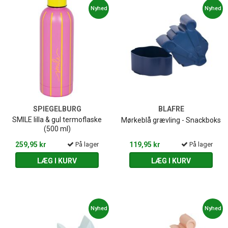
Nyhed
Nyhed
SPIEGELBURG
BLAFRE
SMILE lilla & gul termoflaske
Mørkeblå grævling - Snackboks
(500 ml)
259,95 kr
På lager
119,95 kr
På lager
LÆG I KURV
LÆG I KURV
Nyhed
Nyhed