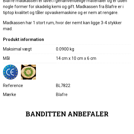
Blafre madkassen er lavet i genanvendelige materialer og er uden
nogle former for skadelig kemi og gift. Madkassen fra Blafre er i
tiptop kvalitet og tåler opvaskemaskine og er nem at rengøre.
Madkassen har 1 stort rum, hvor der nemt kan ligge 3-4 stykker
mad.
Produkt information
Maksimal vægt
0.0900 kg
Mål
14 cm x 10 cm x 6 cm
Reference
BL7822
Mærke
Blafre
BANDITTEN ANBEFALER