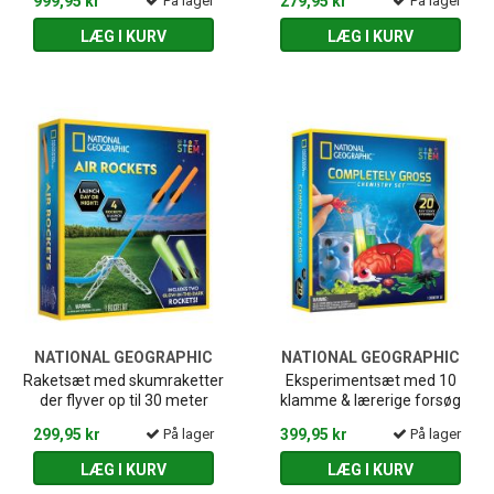
999,95 kr
På lager
279,95 kr
På lager
LÆG I KURV
LÆG I KURV
NATIONAL GEOGRAPHIC
NATIONAL GEOGRAPHIC
Raketsæt med skumraketter
Eksperiment­sæt med 10
der flyver op til 30 meter
klamme & lærerige forsøg
299,95 kr
På lager
399,95 kr
På lager
LÆG I KURV
LÆG I KURV