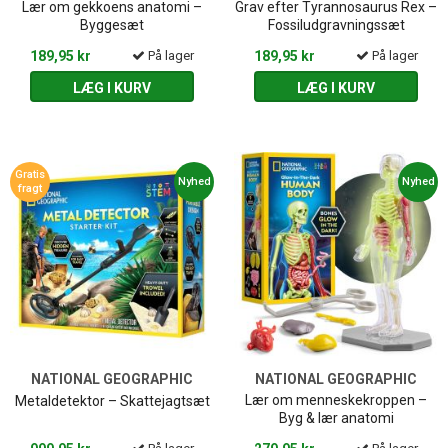
Lær om gekkoens anatomi –
Grav efter Tyrannosaurus Rex –
Byggesæt
Fossiludgravningssæt
189,95 kr
På lager
189,95 kr
På lager
LÆG I KURV
LÆG I KURV
Gratis
Nyhed
Nyhed
fragt
NATIONAL GEOGRAPHIC
NATIONAL GEOGRAPHIC
Lær om menneskekroppen –
Metaldetektor – Skattejagtsæt
Byg & lær anatomi