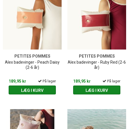
PETITES POMMES
PETITES POMMES
Alex badevinger - Peach Daisy
Alex badevinger - Ruby Red (2-6
(2-6 år)
år)
189,95 kr
På lager
189,95 kr
På lager
LÆG I KURV
LÆG I KURV