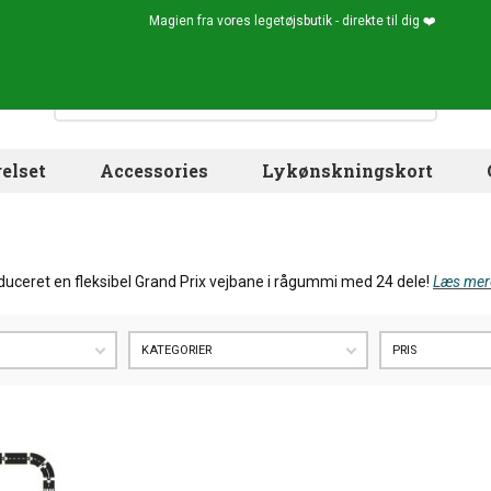
Magien fra vores legetøjsbutik - direkte til dig ❤️
elset
Accessories
Lykønskningskort
uceret en fleksibel Grand Prix vejbane i rågummi med 24 dele!
Læs mer
KATEGORIER
PRIS