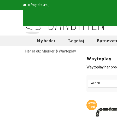
Fri fragt fra 499,-
Nyheder
Legetøj
Børnevær
Her er du:
Mærker
Waytoplay
Waytoplay
Waytoplay har prod
ALDER
Gratis
fragt