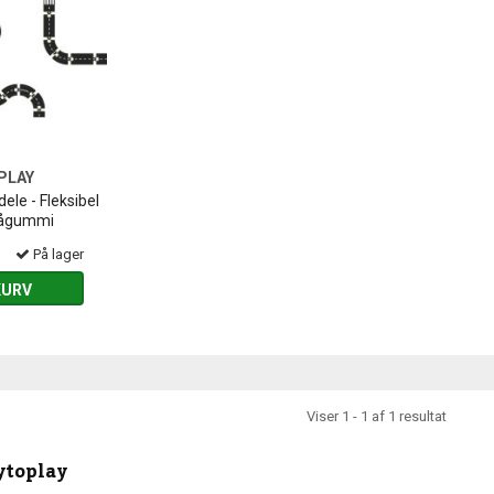
PLAY
ele - Fleksibel
 rågummi
På lager
KURV
Viser 1 - 1 af 1 resultat
toplay