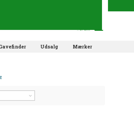
Din indkøbskurv
.. er tom
Gavefinder
Udsalg
Mærker
e