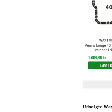
WAYTO
Vejens konge 40 d
vejbane i
1.059,95 kr
LÆG I 
Udsolgte
Way