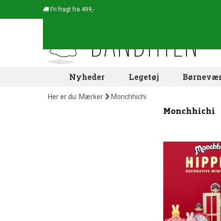
Fri fragt fra 499,-
Nyheder
Legetøj
Børnevær
Her er du:
Mærker
Monchhichi
Monchhichi