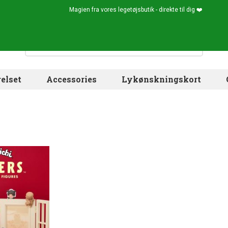
Magien fra vores legetøjsbutik - direkte til dig ❤️
elset
Accessories
Lykønskningskort