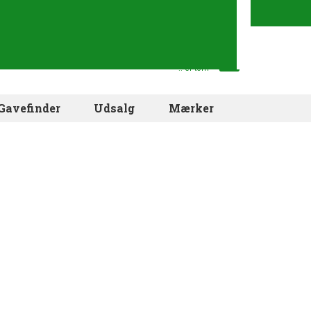
Din indkøbskurv
.. er tom
Gavefinder
Udsalg
Mærker