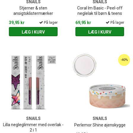
SNAILS
SNAILS
Stjerner & sten
Coral Im Basic - Peel-off
ansigtsklistermærker
neglelak til børn & teens
39,95 kr
På lager
69,95 kr
På lager
LÆG I KURV
LÆG I KURV
-40%
SNAILS
SNAILS
Lilla negleglimmer med overlak -
Perlemor Shine øjenskygge
2 i 1