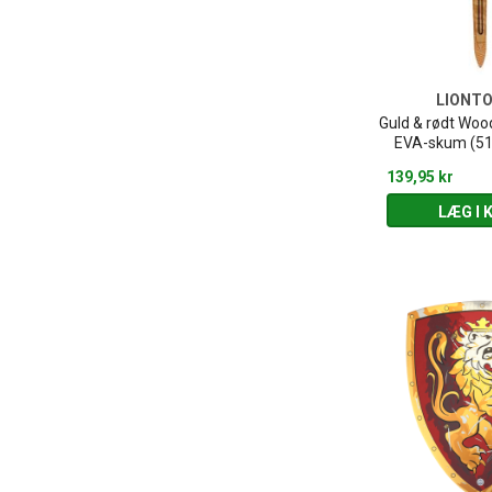
LIONT
Guld & rødt Wood
EVA-skum (51
139,95 kr
LÆG I 