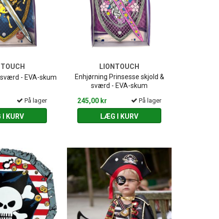
NTOUCH
LIONTOUCH
Enhjørning Prinsesse skjold &
& sværd - EVA-skum
sværd - EVA-skum
På lager
245,00 kr
På lager
 I KURV
LÆG I KURV