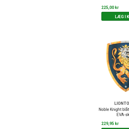
225,00 kr
LÆG I 
LIONT
Noble Knight blåt
EVA-s
229,95 kr