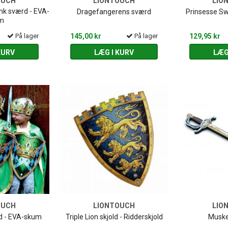
OUCH
LIONTOUCH
LIO
ink sværd - EVA-
Dragefangerens sværd
Prinsesse Sw
m
På lager
145,00 kr
På lager
129,95 kr
KURV
LÆG I KURV
LÆG
OUCH
LIONTOUCH
LIO
ld - EVA-skum
Triple Lion skjold - Ridderskjold
Muske