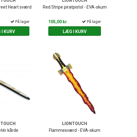
NTOUCH
LIONTOUCH
eet Heart sværd
Red Stripe piratpistol - EVA-skum
På lager
105,00 kr
På lager
 I KURV
LÆG I KURV
NTOUCH
LIONTOUCH
tér kårde
Flammesværd - EVA-skum