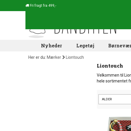
Fri fragt fra 499,-
Nyheder
Legetøj
Børnevær
Her er du:
Mærker
Liontouch
Liontouch
Velkommen til Lion
hele sortimentet 
ALDER