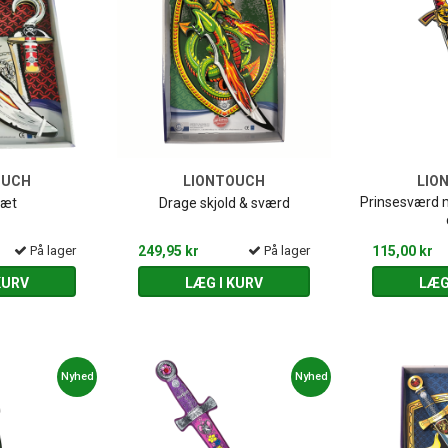
OUCH
LIONTOUCH
LIO
Prinsesværd m
sæt
Drage skjold & sværd
På lager
249,95 kr
På lager
115,00 kr
KURV
LÆG I KURV
LÆG
Nyhed
Nyhed