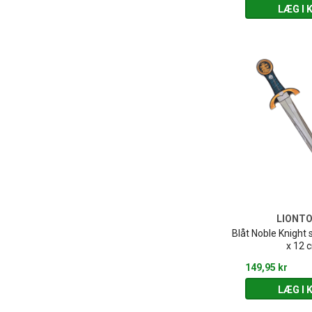
LÆG I 
LIONT
Blåt Noble Knight 
x 12 
149,95 kr
LÆG I 