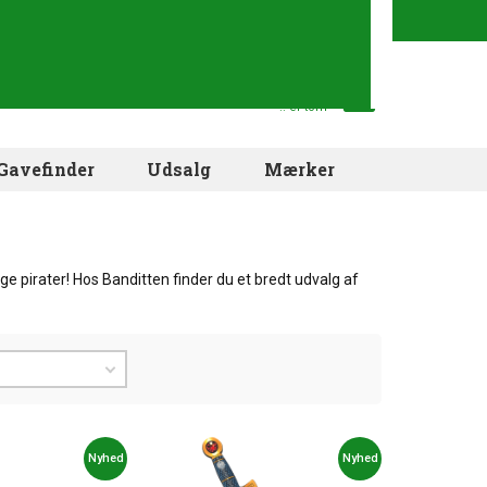
Din indkøbskurv
.. er tom
Gavefinder
Udsalg
Mærker
e pirater! Hos Banditten finder du et bredt udvalg af
Nyhed
Nyhed