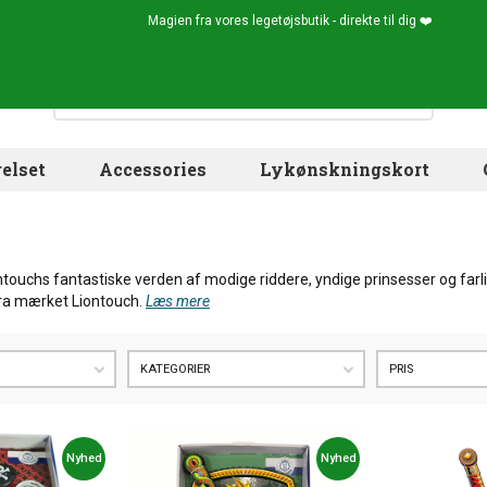
Magien fra vores legetøjsbutik - direkte til dig ❤️
elset
Accessories
Lykønskningskort
touchs fantastiske verden af modige riddere, yndige prinsesser og farlig
fra mærket Liontouch.
Læs mere
KATEGORIER
PRIS
Nyhed
Nyhed