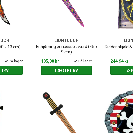
OUCH
LIONTOUCH
LIO
Enhjørning prinsesse sværd (45 x
50 x 13 cm)
Ridder skjold 
9 cm)
På lager
105,00 kr
På lager
244,94 kr
KURV
LÆG I KURV
LÆG