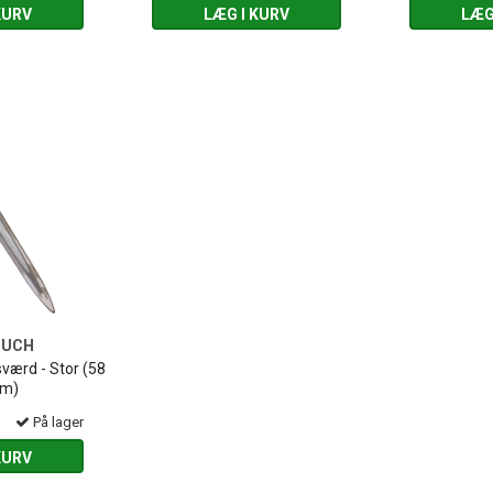
KURV
LÆG I KURV
LÆG
OUCH
sværd - Stor (58
cm)
På lager
KURV