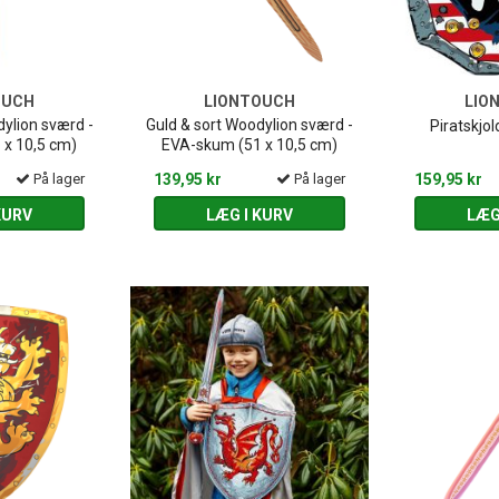
OUCH
LIONTOUCH
LIO
ylion sværd -
Guld & sort Woodylion sværd -
Piratskjo
 x 10,5 cm)
EVA-skum (51 x 10,5 cm)
På lager
139,95 kr
På lager
159,95 kr
KURV
LÆG I KURV
LÆG