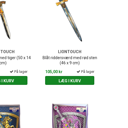
NTOUCH
LIONTOUCH
ed tiger (50 x 14
Blåt riddersværd med rød sten
cm)
(46 x 9 cm)
På lager
105,00 kr
På lager
 I KURV
LÆG I KURV