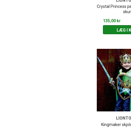
LIONT
Crystal Princess p
sku
135,00 kr
LÆG I 
LIONT
Kingmaker skjo