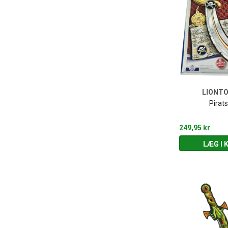
LIONT
Pirat
249,95 kr
LÆG I 