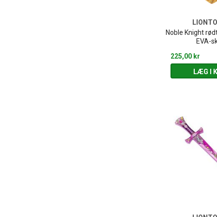
LIONT
Noble Knight rødt
EVA-s
225,00 kr
LÆG I 