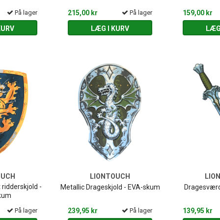
På lager
215,00 kr
På lager
159,00 kr
KURV
LÆG I KURV
LÆG
OUCH
LIONTOUCH
LIO
 ridderskjold -
Metallic Drageskjold - EVA-skum
Dragesværd 
kum
På lager
239,95 kr
På lager
139,95 kr