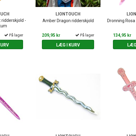
OUCH
LIONTOUCH
LIO
 ridderskjold -
Amber Dragon ridderskjold
Dronning Rosa
kum
På lager
209,95 kr
På lager
134,95 kr
KURV
LÆG I KURV
LÆG