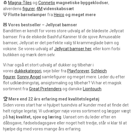
🧲
Magna-Tiles
og
Connetix
magnetiske byggeklodser
,
alverdens
figurer
,
4M
videnskabssæt
💡
Flotte børnelamper
fra
Heico
og meget mere
🧸 Vores bestseller – Jellycat bamser
Banditten er kendt for vores store udvalg af de blødeste Jellycat
bamser. Fra de elskede Bashful Kaniner til de sjove Amuseable
bamser, Jellycat er det perfekte valg til krammeglade børn og
voksne. Se vores udvalg af
Jellycat bamser her
, eller kom forbi
butikken og mærk dem selv.
Vi har også et stort udvalg af dukker og tilbehør i
vores
dukkekategori
, seje biler fra
Playforever
,
Schleich
figurer
,
Sonny Angel
samlefigurer og meget mere. Leder du efter
flot udklædningstøj, ansigtsmaling og tilbehør? Vi har et magisk
sortiment fra
Great Pretenders
og danske
Liontouch
.
🏆 Mere end 22 års erfaring med kvalitetslegetøj
Siden vores start har vi hjulpet tusindvis af kunder med at finde det
helt rigtige legetøj. Vi udvælger nøje vores sortiment og lægger vægt
på
høj kvalitet, sjov og læring
. Uanset om du leder efter en
dåbsgave, fødselsdagsgave eller noget helt tredje, står vi klar til at
hjælpe dig med vores mange års erfaring.