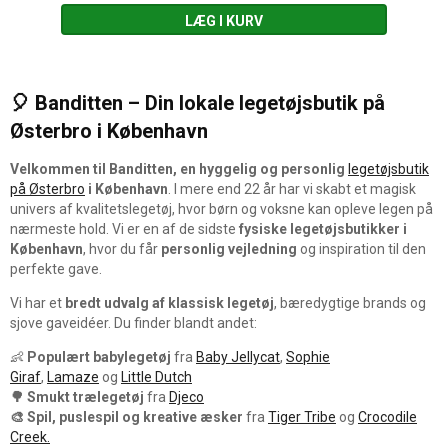
LÆG I KURV
🎈 Banditten – Din lokale legetøjsbutik på
Østerbro i København
Velkommen til Banditten, en hyggelig og personlig
legetøjsbutik
på Østerbro
i København
. I mere end 22 år har vi skabt et magisk
univers af kvalitetslegetøj, hvor børn og voksne kan opleve legen på
nærmeste hold. Vi er en af de sidste
fysiske legetøjsbutikker i
København
, hvor du får
personlig vejledning
og inspiration til den
perfekte gave.
Vi har et
bredt udvalg af klassisk legetøj
, bæredygtige brands og
sjove gaveidéer. Du finder blandt andet:
👶
Populært babylegetøj
fra
Baby Jellycat
,
Sophie
Giraf
,
Lamaze
og
Little Dutch
🌳
Smukt trælegetøj
fra
Djeco
🎨
Spil, puslespil og kreative æsker
fra
Tiger Tribe
og
Crocodile
Creek.