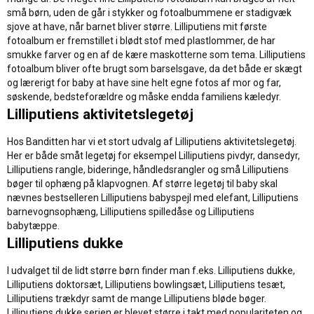
små børn, uden de går i stykker og fotoalbummene er stadigvæk
sjove at have, når barnet bliver større. Lilliputiens mit første
fotoalbum er fremstillet i blødt stof med plastlommer, de har
smukke farver og en af de kære maskotterne som tema. Lilliputiens
fotoalbum bliver ofte brugt som barselsgave, da det både er skægt
og lærerigt for baby at have sine helt egne fotos af mor og far,
søskende, bedsteforældre og måske endda familiens kæledyr.
Lilliputiens aktivitetslegetøj
Hos Banditten har vi et stort udvalg af Lilliputiens aktivitetslegetøj.
Her er både småt legetøj for eksempel Lilliputiens pivdyr, dansedyr,
Lilliputiens rangle, bideringe, håndledsrangler og små Lilliputiens
bøger til ophæng på klapvognen. Af større legetøj til baby skal
nævnes bestselleren Lilliputiens babyspejl med elefant, Lilliputiens
barnevognsophæng, Lilliputiens spilledåse og Lilliputiens
babytæppe.
Lilliputiens dukke
I udvalget til de lidt større børn finder man f.eks. Lilliputiens dukke,
Lilliputiens doktorsæt, Lilliputiens bowlingsæt, Lilliputiens tesæt,
Lilliputiens trækdyr samt de mange Lilliputiens bløde bøger.
Lilliputiens dukke serien er blevet større i takt med populariteten og