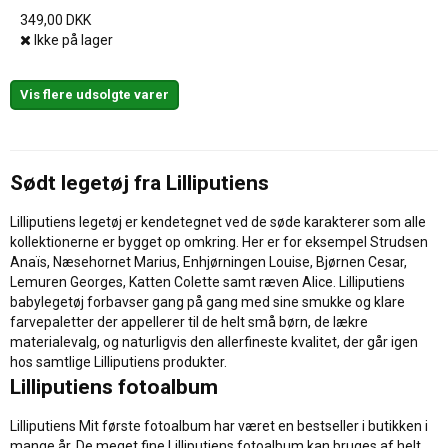
349,00 DKK
Ikke på lager
Vis flere udsolgte varer
Sødt legetøj fra Lilliputiens
Lilliputiens legetøj er kendetegnet ved de søde karakterer som alle
kollektionerne er bygget op omkring. Her er for eksempel Strudsen
Anaïs, Næsehornet Marius, Enhjørningen Louise, Bjørnen Cesar,
Lemuren Georges, Katten Colette samt ræven Alice. Lilliputiens
babylegetøj forbavser gang på gang med sine smukke og klare
farvepaletter der appellerer til de helt små børn, de lækre
materialevalg, og naturligvis den allerfineste kvalitet, der går igen
hos samtlige Lilliputiens produkter.
Lilliputiens fotoalbum
Lilliputiens Mit første fotoalbum har været en bestseller i butikken i
mange år. De meget fine Lilliputiens fotoalbum kan bruges af helt