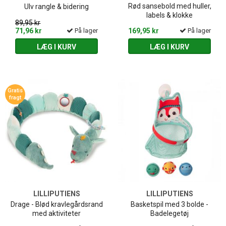
Rød sansebold med huller,
Ulv rangle & bidering
labels & klokke
89,95 kr
71,96 kr
På lager
169,95 kr
På lager
LÆG I KURV
LÆG I KURV
Gratis
fragt
LILLIPUTIENS
LILLIPUTIENS
Drage - Blød kravlegårdsrand
Basketspil med 3 bolde -
med aktiviteter
Badelegetøj