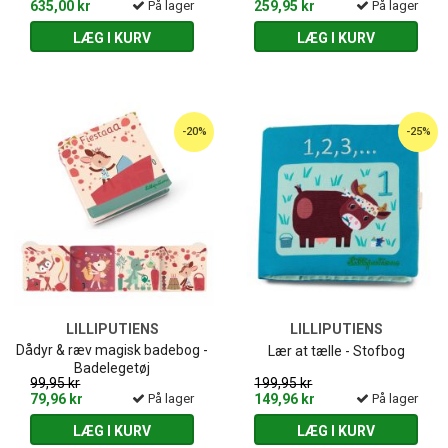
635,00 kr
På lager
259,95 kr
På lager
LÆG I KURV
LÆG I KURV
-20%
-25%
LILLIPUTIENS
LILLIPUTIENS
Dådyr & ræv magisk badebog -
Lær at tælle - Stofbog
Badelegetøj
99,95 kr
199,95 kr
79,96 kr
På lager
149,96 kr
På lager
LÆG I KURV
LÆG I KURV