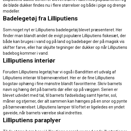
de bløde dukker findes nu i flere størrelser og både i pige og drenge
modeller.
Badelegetøj fra Lilliputiens
Som noget nyt er Lilliputiens badelegetøj blevet præsenteret. Her
finder man blandt andet de evigt populære Lilliputiens fiskesæt, der
både kan bruges i vand og på land og badebøger der på magisk vis
skifter farve, eller har skjulte tegninger der dukker op når Lilliputiens
badebog kommer i vand.
Lilliputiens interiør
Foruden Lilliputiens legetøj har vi også i Banditten et udvalg af
Lilliputiens interiør til børneværelset. Her er de fine Lilliputiens
bogstav ophæng i fine mønstre blandt favoritterne. Skriv barnets
navn og hæng det på barnets dør eller op på væggen. Serien er
blevet udvidet med tal, til barnets fødselsdag samt hjerter, sol,
måner og stjerner, der alt sammen kan hænges på en snor og pynte
på børneværelset. Lilliputiens lamper til loftet er ligeledes en yndet
gaveide, når barnets værelse skal indrettes.
Lilliputiens paraplyer