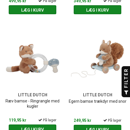
499,95 kr
På lager
349,95 kr
På lager
LÆG I KURV
LÆG I KURV
FILTER
LITTLE DUTCH
LITTLE DUTCH
Ræv bamse - Ringrangle med
Egern bamse trækdyr med snor
kugler
119,95 kr
På lager
249,95 kr
På lager
LÆG I KURV
LÆG I KURV