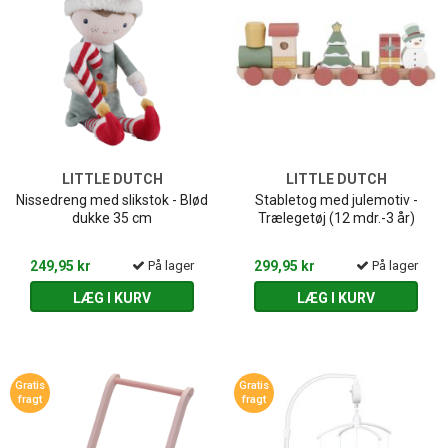
LITTLE DUTCH
LITTLE DUTCH
Nissedreng med slikstok - Blød
Stabletog med julemotiv -
dukke 35 cm
Trælegetøj (12 mdr.-3 år)
249,95 kr
På lager
299,95 kr
På lager
LÆG I KURV
LÆG I KURV
Gratis
Gratis
fragt
fragt