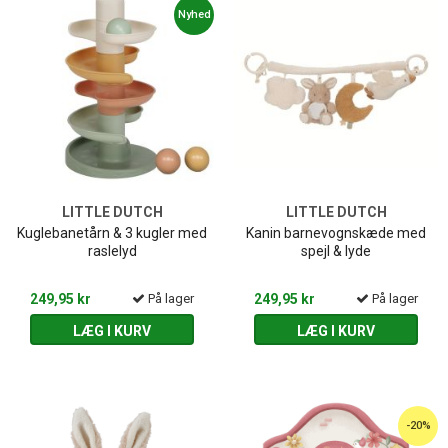
Nyhed
LITTLE DUTCH
LITTLE DUTCH
Kuglebanetårn & 3 kugler med
Kanin barnevognskæde med
raslelyd
spejl & lyde
249,95 kr
På lager
249,95 kr
På lager
LÆG I KURV
LÆG I KURV
-20%