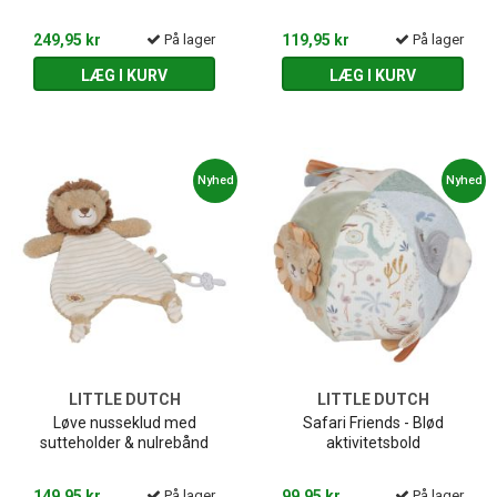
249,95 kr
På lager
119,95 kr
På lager
LÆG I KURV
LÆG I KURV
Nyhed
Nyhed
LITTLE DUTCH
LITTLE DUTCH
Løve nusseklud med
Safari Friends - Blød
sutteholder & nulrebånd
aktivitetsbold
149,95 kr
På lager
99,95 kr
På lager