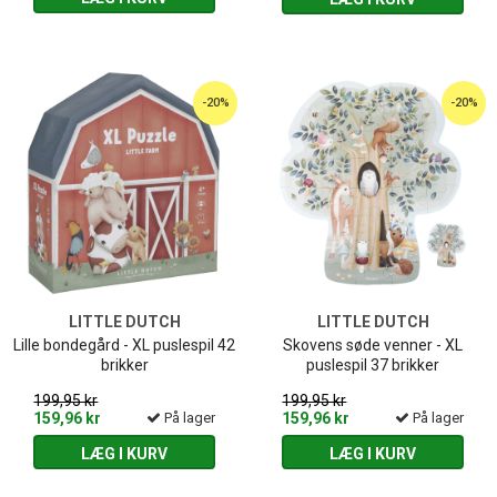
-20%
-20%
LITTLE DUTCH
LITTLE DUTCH
Lille bondegård - XL puslespil 42
Skovens søde venner - XL
brikker
puslespil 37 brikker
199,95 kr
199,95 kr
159,96 kr
På lager
159,96 kr
På lager
LÆG I KURV
LÆG I KURV