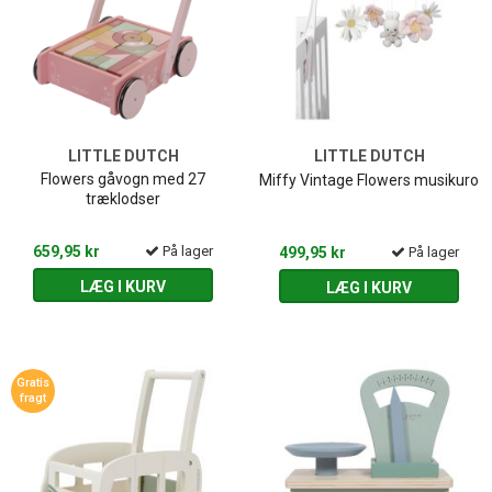
LITTLE DUTCH
LITTLE DUTCH
Flowers gåvogn med 27
Miffy Vintage Flowers musikuro
træklodser
659,95 kr
På lager
499,95 kr
På lager
LÆG I KURV
LÆG I KURV
Gratis
fragt