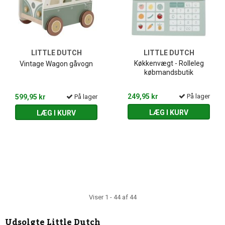
LITTLE DUTCH
LITTLE DUTCH
Køkkenvægt - Rolleleg
Vintage Wagon gåvogn
købmandsbutik
249,95 kr
På lager
599,95 kr
På lager
LÆG I KURV
LÆG I KURV
Viser 1 - 44 af 44
Udsolgte
Little Dutch