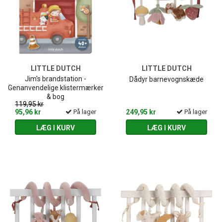
LITTLE DUTCH
LITTLE DUTCH
Jim's brandstation -
Dådyr barnevognskæde
Genanvendelige klistermærker
& bog
119,95 kr
95,96 kr
På lager
249,95 kr
På lager
LÆG I KURV
LÆG I KURV