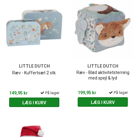
LITTLE DUTCH
LITTLE DUTCH
Ræv - Blød aktivitetsterning
Ræv - Kuffertsæt 2 stk.
med spejl & lyd
199,95 kr
På lager
149,95 kr
På lager
LÆG I KURV
LÆG I KURV