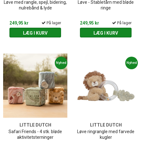
Løve med rangle, spejl, bidering,
Løve - Stabletårn med bløde
nulrebånd & lyde
ringe
249,95 kr
På lager
249,95 kr
På lager
LÆG I KURV
LÆG I KURV
Nyhed
Nyhed
LITTLE DUTCH
LITTLE DUTCH
Safari Friends - 4 stk. bløde
Løve ringrangle med farvede
aktivitetsterninger
kugler