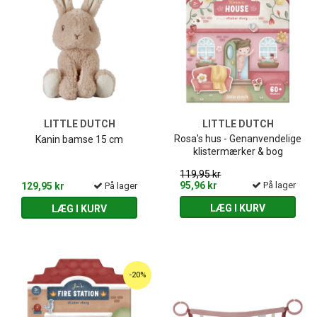
LITTLE DUTCH
LITTLE DUTCH
Rosa's hus - Genanvendelige
Kanin bamse 15 cm
klistermærker & bog
119,95 kr
95,96 kr
På lager
129,95 kr
På lager
LÆG I KURV
LÆG I KURV
-20%