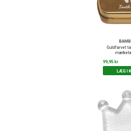
BAM
Guldfarvet ta
mælket
99,95 kr
LÆG I 