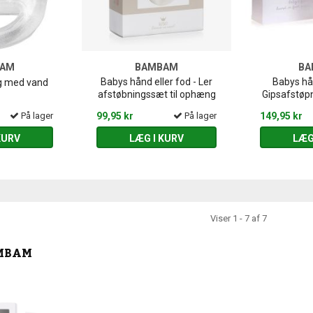
BAM
BAMBAM
BA
Babys hånd eller fod - Ler
Babys hån
ng med vand
afstøbningssæt til ophæng
Gipsafstøpn
På lager
99,95 kr
På lager
149,95 kr
KURV
LÆG I KURV
LÆG
Viser 1 - 7 af 7
MBAM