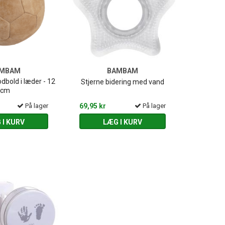
MBAM
BAMBAM
odbold i læder - 12
Stjerne bidering med vand
cm
På lager
69,95 kr
På lager
 I KURV
LÆG I KURV