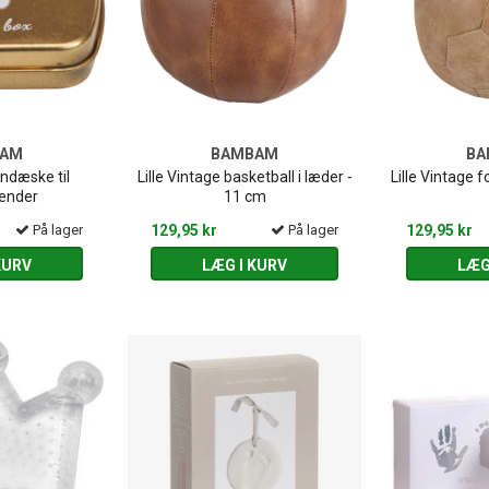
BAM
BAMBAM
BA
ndæske til
Lille Vintage basketball i læder -
Lille Vintage f
ænder
11 cm
På lager
129,95 kr
På lager
129,95 kr
KURV
LÆG I KURV
LÆG