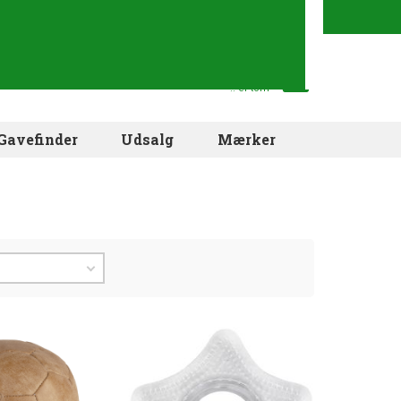
Din indkøbskurv
.. er tom
Gavefinder
Udsalg
Mærker