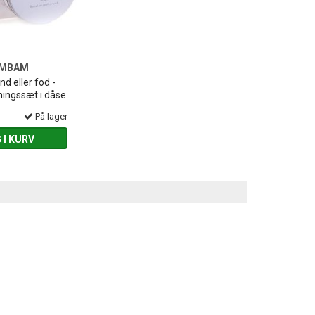
MBAM
d eller fod -
ingssæt i dåse
På lager
 I KURV