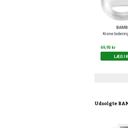
BAM
Krone bideri
69,95 kr
LÆG I 
Udsolgte
BA