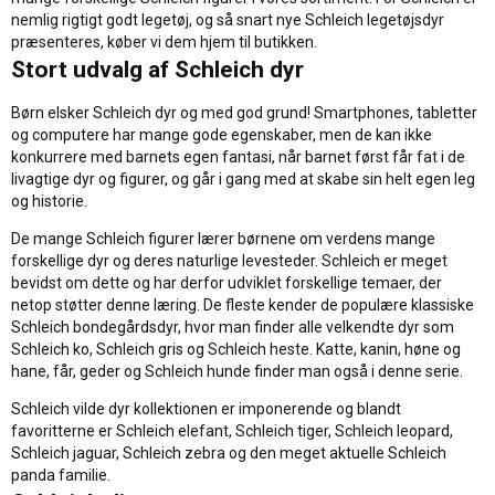
nemlig rigtigt godt legetøj, og så snart nye Schleich legetøjsdyr
præsenteres, køber vi dem hjem til butikken.
Stort udvalg af Schleich dyr
Børn elsker Schleich dyr og med god grund! Smartphones, tabletter
og computere har mange gode egenskaber, men de kan ikke
konkurrere med barnets egen fantasi, når barnet først får fat i de
livagtige dyr og figurer, og går i gang med at skabe sin helt egen leg
og historie.
De mange Schleich figurer lærer børnene om verdens mange
forskellige dyr og deres naturlige levesteder. Schleich er meget
bevidst om dette og har derfor udviklet forskellige temaer, der
netop støtter denne læring. De fleste kender de populære klassiske
Schleich bondegårdsdyr, hvor man finder alle velkendte dyr som
Schleich ko, Schleich gris og Schleich heste. Katte, kanin, høne og
hane, får, geder og Schleich hunde finder man også i denne serie.
Schleich vilde dyr kollektionen er imponerende og blandt
favoritterne er Schleich elefant, Schleich tiger, Schleich leopard,
Schleich jaguar, Schleich zebra og den meget aktuelle Schleich
panda familie.