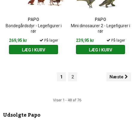
PAPO
PAPO
Bondegårdsdyr - Legefigurer i
Mini dinosaurer 2 - Legefigurer i
rør
rør
269,95 kr
På lager
239,95 kr
På lager
LÆG I KURV
LÆG I KURV
1
2
Næste
Viser 1 - 48 af 76
Udsolgte
Papo