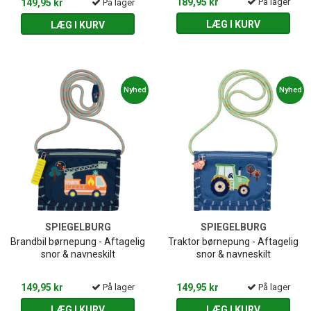
189,95 kr
På lager
149,95 kr
På lager
LÆG I KURV
LÆG I KURV
Nyhed
Nyhed
SPIEGELBURG
SPIEGELBURG
Brandbil børnepung - Aftagelig
Traktor børnepung - Aftagelig
snor & navneskilt
snor & navneskilt
149,95 kr
På lager
149,95 kr
På lager
LÆG I KURV
LÆG I KURV