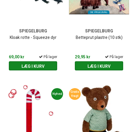
SPIEGELBURG
SPIEGELBURG
Kloak rotte - Squeeze dyr
Betteprut plastre (10 stk)
69,00 kr
På lager
29,95 kr
På lager
LÆG I KURV
LÆG I KURV
Gratis
Nyhed
fragt