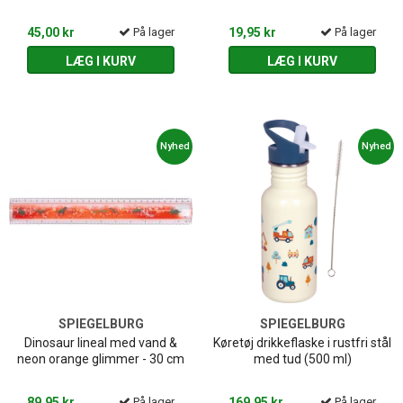
45,00 kr
På lager
19,95 kr
På lager
LÆG I KURV
LÆG I KURV
Nyhed
Nyhed
SPIEGELBURG
SPIEGELBURG
Dinosaur lineal med vand &
Køretøj drikkeflaske i rustfri stål
neon orange glimmer - 30 cm
med tud (500 ml)
89,95 kr
På lager
169,95 kr
På lager