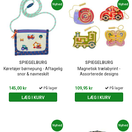
Nyhed
Nyhed
SPIEGELBURG
SPIEGELBURG
Køretøjer børnepung - Aftagelig
Magnetisk trælabyrint -
snor & navneskilt
Assorterede designs
145,00 kr
På lager
109,95 kr
På lager
LÆG I KURV
LÆG I KURV
Nyhed
Nyhed