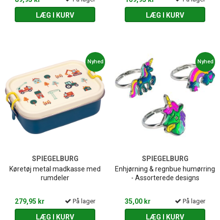
LÆG I KURV
LÆG I KURV
Nyhed
Nyhed
SPIEGELBURG
SPIEGELBURG
Køretøj metal madkasse med
Enhjørning & regnbue humørring
rumdeler
- Assorterede designs
279,95 kr
På lager
35,00 kr
På lager
LÆG I KURV
LÆG I KURV