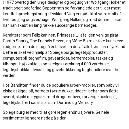
I 1977 overtog den unge designer og bogudgiver Wolfgang Holker et
traditionelt bogforlag Coppenrath og forvandlede det til det mest
kendte børnebogsforlag i Tyskland."Jeg er nødt til at være stolt af
hver bog jeg udgiver," siger Wolfgang Holker, og med denne filosofi
har han skabt en lang række succesrige børnebøger.
Karakterer som Felix kaninen, Prinsesse Lillefe, den venlige pirat
Capt´n Sharky, The Friendly Seven, og Måne Bjørn er ikke kun blevet
i bøgerne, men de er også er blevet en del af alle børns liv i Tyskland.
Dette er sket ved hjælp af Spiegelburgs legetøjsprodukter,
computerspil, tegnefilm, gaveartikler, børnemøbler, tasker og
tilbehør i høj kvalitet, som sælges i omkring 4.000 varehuse,
legetøjsbutikker, livsstil- og gavebutikker og boghandlere over hele
verden.
Hos Banditten finder du de populære uroer/mobiler, som baby vil
elske at kigge på, barnets første dukke, riddertilbehør som flotte
sværd, skjold og rygsæk med dragemotiver, farverige puslespil ,
legetøjskuffert samt spil som Domino og Memory.
Spiegelburg er med til at gøre legen endnu sjovere. Se hele
sortimentet længere nede på siden.