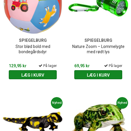
SPIEGELBURG
SPIEGELBURG
Stor blød bold med
Nature Zoom – Lommelygte
bondegårdsdyr
med rødt lys
129,95 kr
På lager
69,95 kr
På lager
LÆG I KURV
LÆG I KURV
Nyhed
Nyhed