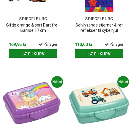
SPIEGELBURG
SPIEGELBURG
Giftig orange & sort Dart frø -
Selvlysende stjerner & rør
Bamse 17 cm
reflekser til cykelhjul
169,95 kr
På lager
110,00 kr
På lager
LÆG I KURV
LÆG I KURV
Nyhed
Nyhed