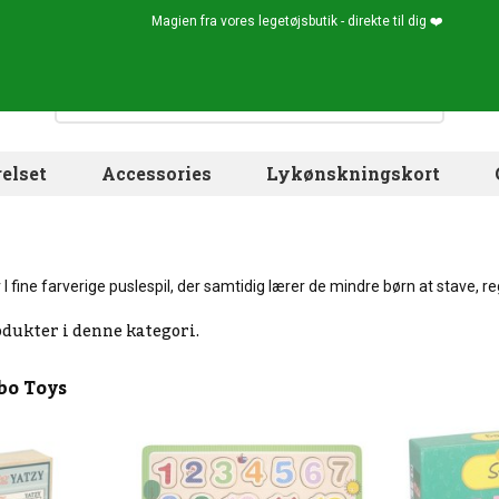
Magien fra vores legetøjsbutik - direkte til dig ❤️
elset
Accessories
Lykønskningskort
 I fine farverige puslespil, der samtidig lærer de mindre børn at stave, 
odukter i denne kategori.
bo Toys