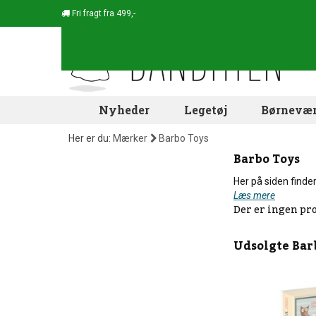
Fri fragt fra 499,-
Nyheder
Legetøj
Børnevær
Her er du:
Mærker
Barbo Toys
Barbo Toys
Her på siden finder
Læs mere
Der er ingen pr
Udsolgte
Bar