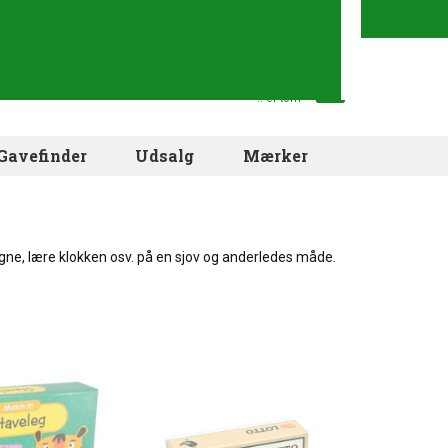
Din indkøbskurv
.. er tom
Gavefinder
Udsalg
Mærker
regne, lære klokken osv. på en sjov og anderledes måde.