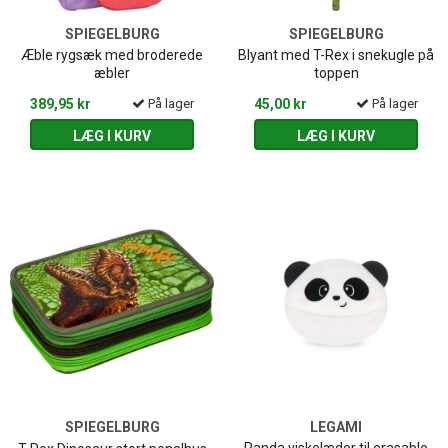
SPIEGELBURG
SPIEGELBURG
Æble rygsæk med broderede
Blyant med T-Rex i snekugle på
æbler
toppen
389,95 kr
På lager
45,00 kr
På lager
LÆG I KURV
LÆG I KURV
SPIEGELBURG
LEGAMI