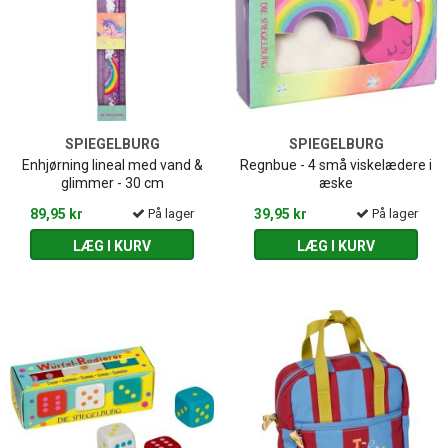
SPIEGELBURG
SPIEGELBURG
Enhjørning lineal med vand &
Regnbue - 4 små viskelædere i
glimmer - 30 cm
æske
89,95 kr
På lager
39,95 kr
På lager
LÆG I KURV
LÆG I KURV