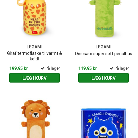
LEGAMI
LEGAMI
Giraf termoflaske til varmt &
Dinosaur super soft penalhus
koldt
199,95 kr
På lager
119,95 kr
På lager
LÆG I KURV
LÆG I KURV