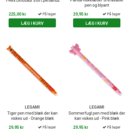
Panda viskelæder til erasable
T-Rex Dinosaur stort penalhus
pen og blyant
225,00 kr
På lager
29,95 kr
På lager
LÆG I KURV
LÆG I KURV
LEGAMI
LEGAMI
Tiger pen med blæk der kan
Sommerfugl pen med blæk der
viskes ud - Orange blæk
kan viskes ud - Pink blæk
29,95 kr
På lager
29,95 kr
På lager