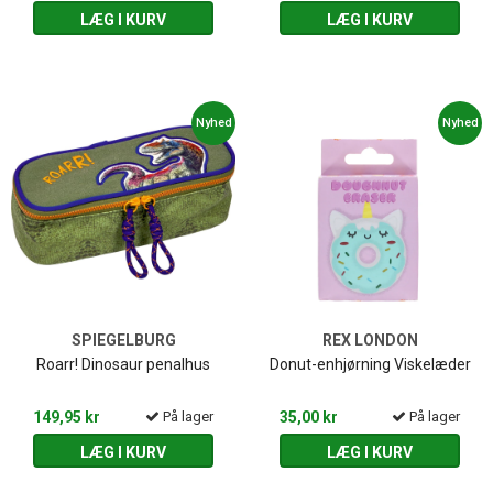
LÆG I KURV
LÆG I KURV
Nyhed
Nyhed
SPIEGELBURG
REX LONDON
Roarr! Dinosaur penalhus
Donut-enhjørning Viskelæder
149,95 kr
På lager
35,00 kr
På lager
LÆG I KURV
LÆG I KURV