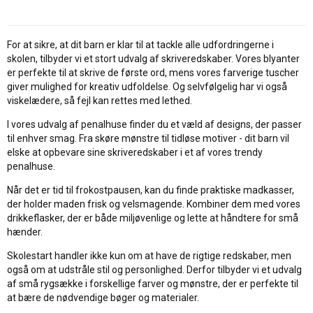
For at sikre, at dit barn er klar til at tackle alle udfordringerne i
skolen, tilbyder vi et stort udvalg af skriveredskaber. Vores blyanter
er perfekte til at skrive de første ord, mens vores farverige tuscher
giver mulighed for kreativ udfoldelse. Og selvfølgelig har vi også
viskelædere, så fejl kan rettes med lethed.
I vores udvalg af penalhuse finder du et væld af designs, der passer
til enhver smag. Fra skøre mønstre til tidløse motiver - dit barn vil
elske at opbevare sine skriveredskaber i et af vores trendy
penalhuse.
Når det er tid til frokostpausen, kan du finde praktiske madkasser,
der holder maden frisk og velsmagende. Kombiner dem med vores
drikkeflasker, der er både miljøvenlige og lette at håndtere for små
hænder.
Skolestart handler ikke kun om at have de rigtige redskaber, men
også om at udstråle stil og personlighed. Derfor tilbyder vi et udvalg
af små rygsække i forskellige farver og mønstre, der er perfekte til
at bære de nødvendige bøger og materialer.