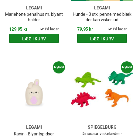
LEGAMI
LEGAMI
Mariehøne penalhus m. blyant
Hunde - 3 stk. penne med blæk
holder
der kan viskes ud
129,95 kr
På lager
79,95 kr
På lager
LÆG I KURV
LÆG I KURV
Nyhed
Nyhed
LEGAMI
SPIEGELBURG
Dinosaur viskelæder -
Kanin - Blyantspidser