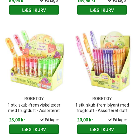
59,95 kr
På lager
159,95 kr
På lager
LÆG I KURV
LÆG I KURV
ROBETOY
ROBETOY
1 stk. skub-frem viskelæder
1 stk. skub-frem blyant med
med frugtduft - Assorteret
frugtduft - Assorteret duft
25,00 kr
På lager
20,00 kr
På lager
LÆG I KURV
LÆG I KURV