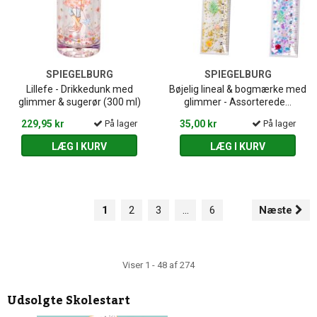
SPIEGELBURG
SPIEGELBURG
Lillefe - Drikkedunk med
Bøjelig lineal & bogmærke med
glimmer & sugerør (300 ml)
glimmer - Assorterede...
229,95 kr
På lager
35,00 kr
På lager
LÆG I KURV
LÆG I KURV
1
2
3
...
6
Næste
Viser 1 - 48 af 274
Udsolgte
Skolestart