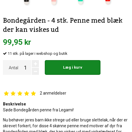
Bondegården - 4 stk. Penne med blæk
der kan viskes ud
99,95 kr
11
stk.
på lager i webshop og butik
Læg i kurv
Antal
2
anmeldelser
Beskrivelse
Søde Bondegården penne fra Legami!
Nu behøver jeres barn ikke strege ud eller bruge slettelak, når der er
skrevet forkert, for disse 4 skønne penne med motiver af dyr fra
Bondegården med blæk, der kan viskes ud med viskelæderet for