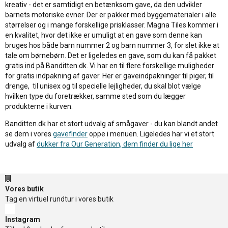
kreativ - det er samtidigt en betænksom gave, da den udvikler
barnets motoriske evner. Der er pakker med byggematerialer i alle
størrelser og i mange forskellige prisklasser. Magna Tiles kommer i
en kvalitet, hvor det ikke er umuligt at en gave som denne kan
bruges hos både barn nummer 2 og barn nummer 3, for slet ikke at
tale om børnebørn. Det er ligeledes en gave, som du kan få pakket
gratis ind på Banditten.dk. Vi har en til flere forskellige muligheder
for gratis indpakning af gaver. Her er gaveindpakninger til piger, til
drenge, til unisex og til specielle lejligheder, du skal blot vælge
hvilken type du foretrækker, samme sted som du lægger
produkterne i kurven.
Banditten.dk har et stort udvalg af smågaver - du kan blandt andet
se dem i vores
gavefinder
oppe i menuen. Ligeledes har vi et stort
udvalg af
dukker fra Our Generation, dem finder du lige her
Vores butik
Tag en virtuel rundtur i vores butik
Instagram