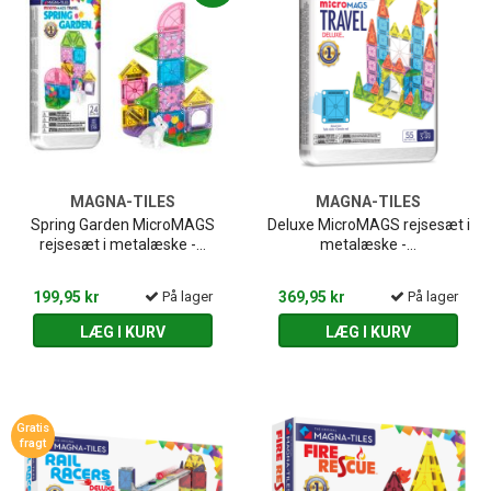
MAGNA-TILES
MAGNA-TILES
Spring Garden MicroMAGS
Deluxe MicroMAGS rejsesæt i
rejsesæt i metalæske -...
metalæske -...
199,95 kr
På lager
369,95 kr
På lager
LÆG I KURV
LÆG I KURV
Gratis
fragt