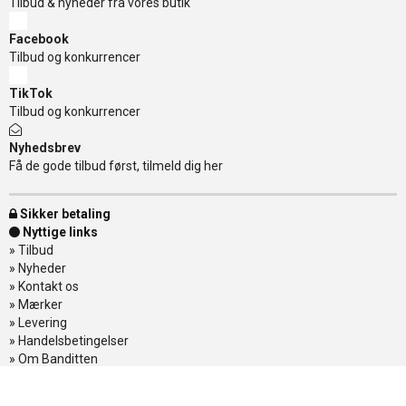
Tilbud & nyheder fra vores butik
Facebook
Tilbud og konkurrencer
TikTok
Tilbud og konkurrencer
Nyhedsbrev
Få de gode tilbud først, tilmeld dig her
Sikker betaling
Nyttige links
»
Tilbud
»
Nyheder
»
Kontakt os
»
Mærker
»
Levering
»
Handelsbetingelser
»
Om Banditten
»
Returnering af varer
»
Spor din ordre