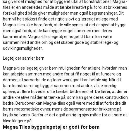
så giver det mulighed for at bygge et utal af konstruktioner. Magna-
tiles er en anderledes måde at tænke kreativt på, fordi at brikkernes
forskellighed både giver muligheder men også begrænsninger. Dit
barn vil helt sikkert finde det rigtig sjovt og lærerigt at lege med
Magna-tiles ikke bare fordi, at de ville synes, at det er sjovt at bygge
men også fordi, at de kan bygge noget sammen med deres
kammerater. Magna-tiles legetøj er noget dit barn kan være
sammen med andre om og det skaber gode og stabile lege- og
udviklingsmuligheder.
Legtøj der samler børn
Magna-tiles legetøj giver børn muligheden for at lære, hvordan man
kan arbejde sammen med andre for at få noget til at fungere og
dermed, at samarbejde og teamwork godt kan betale sig. Når dit
barn konstruerer og bygger sammen med andre, vil de nemlig
opleve, at flere hoveder ofte tænker bedre end ét. De lærer, at der er
andre kreative måder at tænke på, som kan gøre deres konstruktion
bedre. Derudover kan Magna-tiles også være med til at forbedre dit
barns matematiske evner, mens de sammensætter brikkerne på
kryds og tværs. Derfor er det også en rigtig sjov måde for dit barn at
blive klogere på.
Magna Tiles byggelegetøj er godt for børn