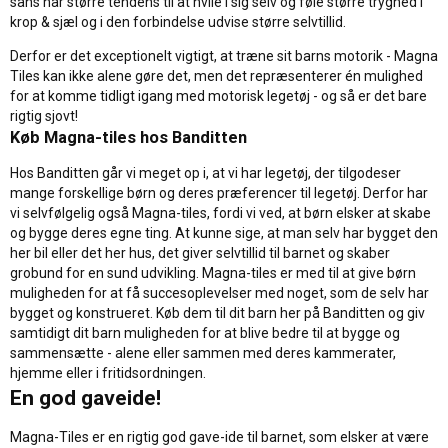
sans har større tendens til at hvile i sig selv og føle større tryghed i
krop & sjæl og i den forbindelse udvise større selvtillid.
Derfor er det exceptionelt vigtigt, at træne sit barns motorik - Magna
Tiles kan ikke alene gøre det, men det repræsenterer én mulighed
for at komme tidligt igang med motorisk legetøj - og så er det bare
rigtig sjovt!
Køb Magna-tiles hos Banditten
Hos Banditten går vi meget op i, at vi har legetøj, der tilgodeser
mange forskellige børn og deres præferencer til legetøj. Derfor har
vi selvfølgelig også Magna-tiles, fordi vi ved, at børn elsker at skabe
og bygge deres egne ting. At kunne sige, at man selv har bygget den
her bil eller det her hus, det giver selvtillid til barnet og skaber
grobund for en sund udvikling. Magna-tiles er med til at give børn
muligheden for at få succesoplevelser med noget, som de selv har
bygget og konstrueret. Køb dem til dit barn her på Banditten og giv
samtidigt dit barn muligheden for at blive bedre til at bygge og
sammensætte - alene eller sammen med deres kammerater,
hjemme eller i fritidsordningen.
En god gaveide!
Magna-Tiles er en rigtig god gave-ide til barnet, som elsker at være