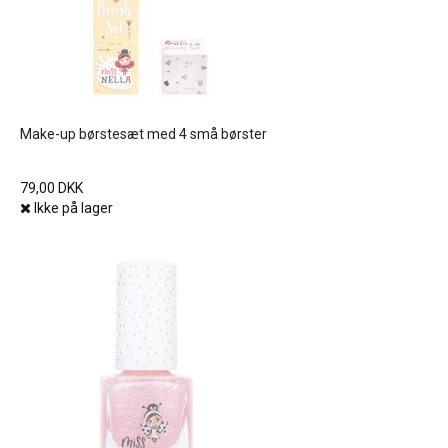
Make-up børstesæt med 4 små børster
79,00 DKK
Ikke på lager