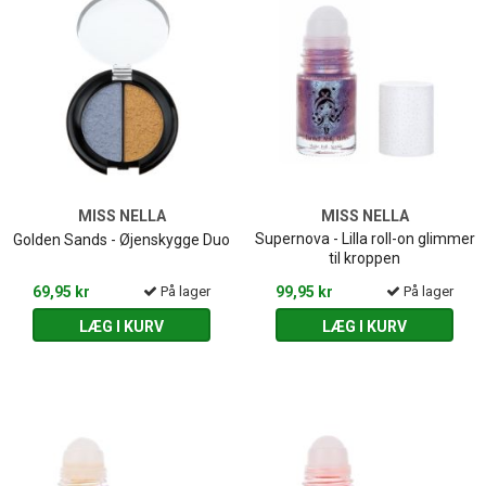
MISS NELLA
MISS NELLA
Supernova - Lilla roll-on glimmer
Golden Sands - Øjenskygge Duo
til kroppen
69,95 kr
På lager
99,95 kr
På lager
LÆG I KURV
LÆG I KURV