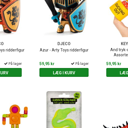
CO
DJECO
KE
And tryk-o
oys ridderfigur
Azur - Arty Toys ridderfigur
Assorte
På lager
59,95 kr
På lager
59,95 kr
KURV
LÆG I KURV
LÆG