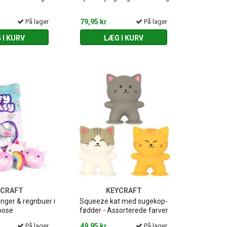
På lager
79,95 kr
På lager
 I KURV
LÆG I KURV
YCRAFT
KEYCRAFT
inger & regnbuer i
Squeeze kat med sugekop-
pose
fødder - Assorterede farver
På lager
49,95 kr
På lager