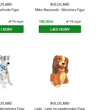
LYLAND
BULLYLAND
nehvide Figur
Mike Wazowski - Monsters Figur
På lager
105,00 kr
På lager
 I KURV
LÆG I KURV
LYLAND
BULLYLAND
dalmatinere Figur
Lady - Lady og vagabonden Figur