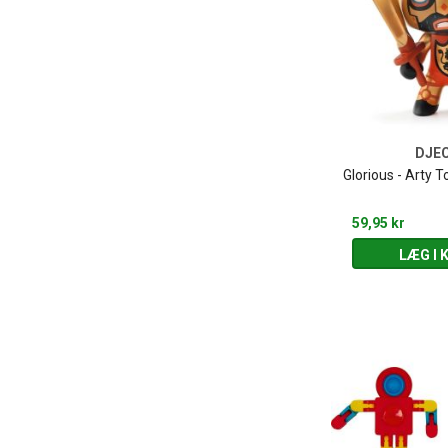
DJE
Glorious - Arty T
59,95 kr
LÆG I 