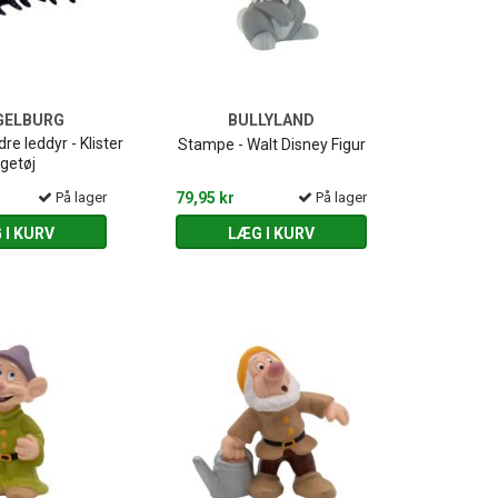
GELBURG
BULLYLAND
re leddyr - Klister
Stampe - Walt Disney Figur
egetøj
På lager
79,95 kr
På lager
 I KURV
LÆG I KURV