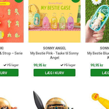
KI
SONNY ANGEL
SONN
& Strop – Serie
My Bestie Pink - Taske til Sonny
My Bestie Blue
Angel
A
På lager
99,95 kr
På lager
99,95 kr
KURV
LÆG I KURV
LÆG