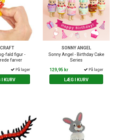
YCRAFT
SONNY ANGEL
g-fald figur -
Sonny Angel - Birthday Cake
rede farver
Series
På lager
129,95 kr
På lager
 I KURV
LÆG I KURV