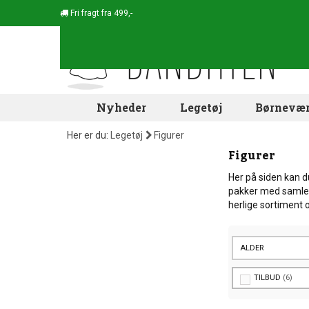
Fri fragt fra 499,-
Nyheder
Legetøj
Børnevær
Her er du:
Legetøj
Figurer
Figurer
Her på siden kan d
pakker med samlede
herlige sortiment 
ALDER
TILBUD
6