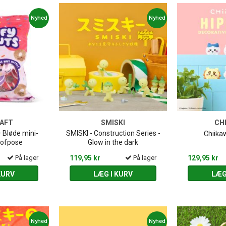
Nyhed
Nyhed
AFT
SMISKI
CH
 Bløde mini-
SMISKI - Construction Series -
Chiika
tofpose
Glow in the dark
På lager
119,95 kr
På lager
129,95 kr
KURV
LÆG I KURV
LÆG
Nyhed
Nyhed