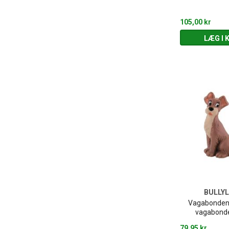
105,00 kr
LÆG I 
BULLY
Vagabonden 
vagabonde
79,95 kr