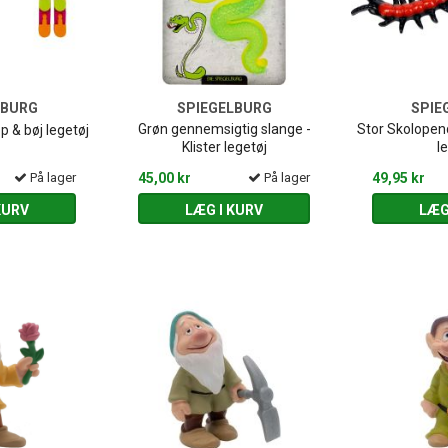
LBURG
SPIEGELBURG
SPIE
Grøn gennemsigtig slange -
Stor Skolopend
 & bøj legetøj
Klister legetøj
l
På lager
45,00 kr
På lager
49,95 kr
KURV
LÆG I KURV
LÆG