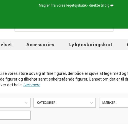
Magien fra vores legetøjsbutik - direkte til dig ❤️
elset
Accessories
Lykønskningskort
u se vores store udvalg af fine figurer, der både er sjove at lege med o
 figurer og tilbehør samt enkeltstående figurer. Uanset om det er til dr
over det hele.
Læs mere
KATEGORIER
MÆRKER