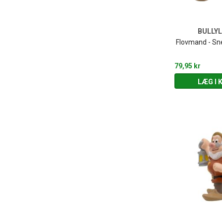
BULLY
Flovmand - Sne
79,95 kr
LÆG I 