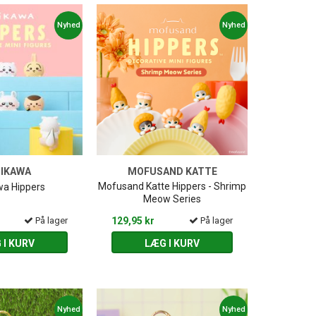
Nyhed
Nyhed
IIKAWA
MOFUSAND KATTE
Mofusand Katte Hippers - Shrimp
wa Hippers
Meow Series
På lager
129,95 kr
På lager
 I KURV
LÆG I KURV
Nyhed
Nyhed