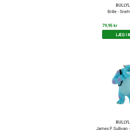
BULLY
Brille - Sneh
79,95 kr
LÆG I 
BULLY
James P. Sullivan 