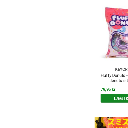
KEYCR
Fluffy Donuts –
donuts i s
79,95 kr
LÆG I 