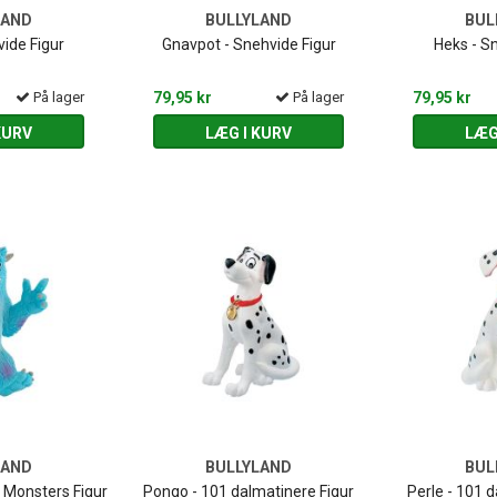
LAND
BULLYLAND
BUL
vide Figur
Gnavpot - Snehvide Figur
Heks - S
På lager
79,95 kr
På lager
79,95 kr
KURV
LÆG I KURV
LÆG
LAND
BULLYLAND
BUL
- Monsters Figur
Pongo - 101 dalmatinere Figur
Perle - 101 