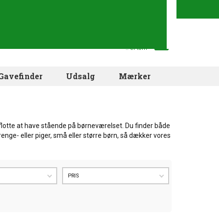
Din indkøbskurv
.. er tom
Gavefinder
Udsalg
Mærker
g flotte at have stående på børneværelset. Du finder både
enge- eller piger, små eller større børn, så dækker vores
PRIS