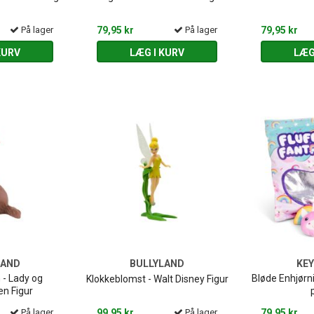
På lager
79,95 kr
På lager
79,95 kr
KURV
LÆG I KURV
LÆG
LAND
BULLYLAND
KE
- Lady og
Bløde Enhjørn
Klokkeblomst - Walt Disney Figur
n Figur
På lager
99,95 kr
På lager
79,95 kr