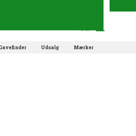
Din indkøbskurv
.. er tom
Gavefinder
Udsalg
Mærker