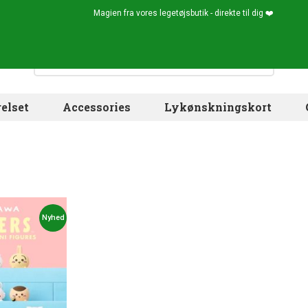
Magien fra vores legetøjsbutik - direkte til dig ❤️
elset
Accessories
Lykønskningskort
Nyhed