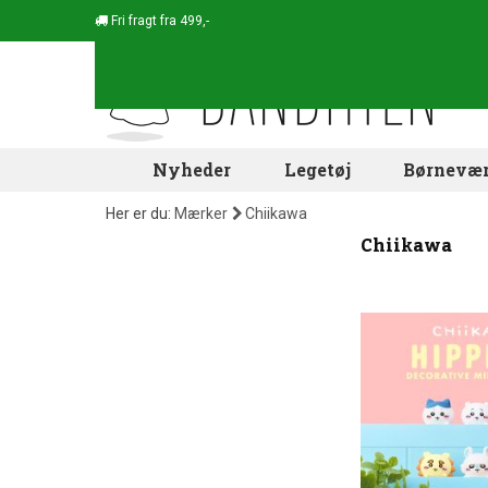
Fri fragt fra 499,-
Nyheder
Legetøj
Børnevær
Her er du:
Mærker
Chiikawa
Chiikawa