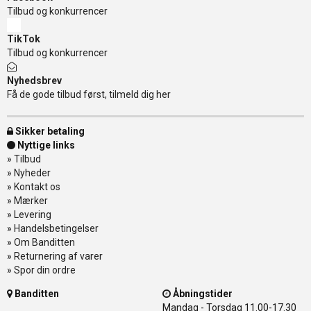
Tilbud og konkurrencer
TikTok
Tilbud og konkurrencer
Nyhedsbrev
Få de gode tilbud først, tilmeld dig her
Sikker betaling
Nyttige links
»
Tilbud
»
Nyheder
»
Kontakt os
»
Mærker
»
Levering
»
Handelsbetingelser
»
Om Banditten
»
Returnering af varer
»
Spor din ordre
Banditten
Åbningstider
Mandag - Torsdag
11.00-17.30