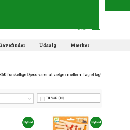
Din indkøbskurv
.. er tom
Gavefinder
Udsalg
Mærker
0 forskellige Djeco varer at vælge i mellem. Tag et kig!
TILBUD
16
Nyhed
Nyhed