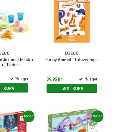
JECO
DJECO
l de mindste børn
Funny Animal - Tatoveringer
.) - 14 dele
På lager
39,95 kr
På lager
 I KURV
LÆG I KURV
Nyhed
Nyhed