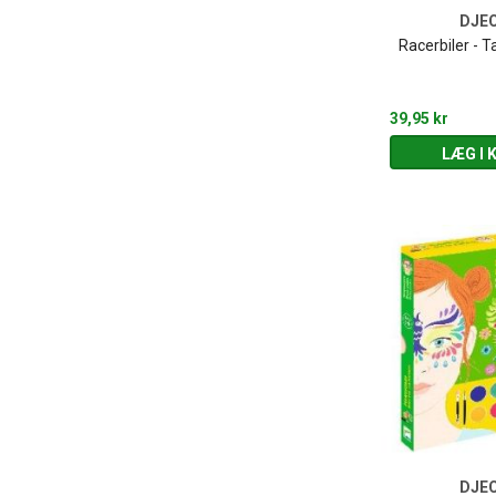
DJE
Racerbiler - T
39,95 kr
LÆG I 
DJE