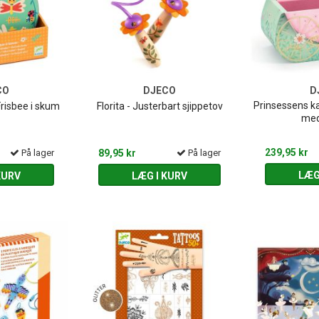
CO
DJECO
D
Prinsessens k
Frisbee i skum
Florita - Justerbart sjippetov
med
239,95 kr
På lager
89,95 kr
På lager
LÆG
KURV
LÆG I KURV