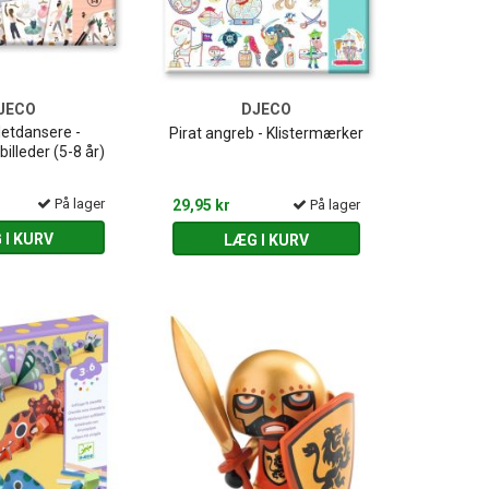
JECO
DJECO
etdansere -
Pirat angreb - Klistermærker
illeder (5-8 år)
På lager
29,95 kr
På lager
 I KURV
LÆG I KURV