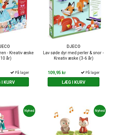
JECO
DJECO
n - Kreativ æske
Lav søde dyr med perler & snor -
-10 år)
Kreativ æske (3-6 år)
På lager
109,95 kr
På lager
 I KURV
LÆG I KURV
Nyhed
Nyhed