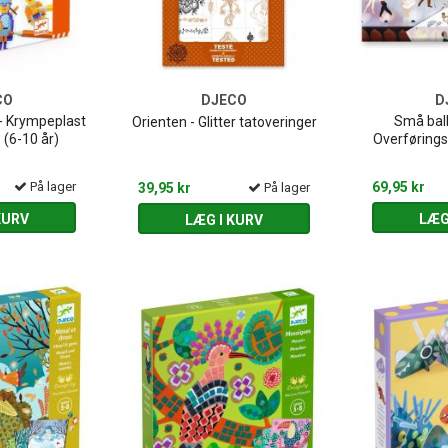
CO
DJECO
D
 - Krympeplast
Små ball
Orienten - Glitter tatoveringer
 (6-10 år)
Overføringsb
På lager
69,95 kr
39,95 kr
På lager
KURV
LÆG
LÆG I KURV