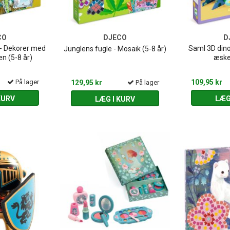
CO
DJECO
D
 - Dekorer med
Saml 3D dino
Junglens fugle - Mosaik (5-8 år)
en (5-8 år)
æske
På lager
109,95 kr
129,95 kr
På lager
KURV
LÆG
LÆG I KURV