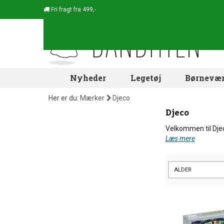
Fri fragt fra 499,-
Nyheder
Legetøj
Børnevær
Her er du:
Mærker
Djeco
Djeco
Velkommen til Djec
Læs mere
ALDER