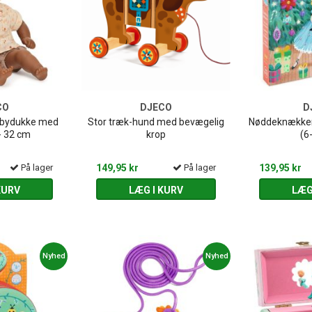
CO
DJECO
D
babydukke med
Stor træk-hund med bevægelig
Nøddeknækkere
- 32 cm
krop
(6
På lager
149,95 kr
På lager
139,95 kr
KURV
LÆG I KURV
LÆG
Nyhed
Nyhed