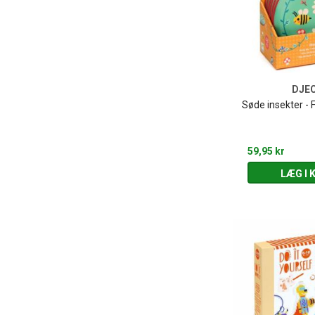
DJE
Søde insekter - 
59,95 kr
LÆG I 