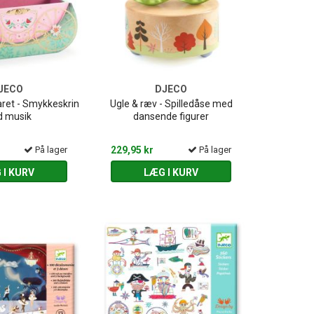
JECO
DJECO
aret - Smykkeskrin
Ugle & ræv - Spilledåse med
 musik
dansende figurer
På lager
229,95 kr
På lager
 I KURV
LÆG I KURV