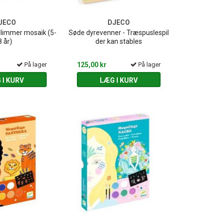
JECO
DJECO
Glimmer mosaik (5-
Søde dyrevenner - Træspuslespil
8 år)
der kan stables
På lager
125,00 kr
På lager
 I KURV
LÆG I KURV