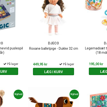
CO
DJECO
D
nevrid puslespil
Legemadsæt ti
Roxane balletpige - Dukke 32 cm
år)
(18 mdr
På lager
195,00 kr
449,95 kr
På lager
KURV
LÆG
LÆG I KURV
Nyhed
Nyhed