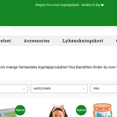
Magien fra vores legetøjsbutik - direkte til dig ❤️
elset
Accessories
Lykønskningskort
o's mange fantastiske legetøjsprodukter! Hos Banditten finder du over 85
KATEGORIER
PRIS
Nyhed
Nyhed