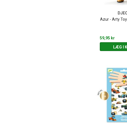
DJE
Azur - Arty Toy
59,95 kr
LÆG I 