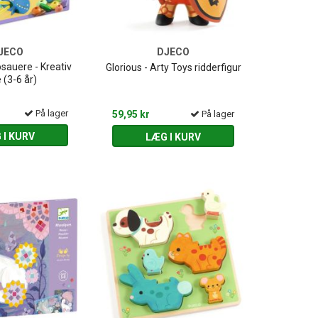
JECO
DJECO
sauere - Kreativ
Glorious - Arty Toys ridderfigur
 (3-6 år)
På lager
59,95 kr
På lager
 I KURV
LÆG I KURV