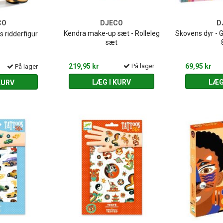
CO
DJECO
D
Kendra make-up sæt - Rolleleg
Skovens dyr - 
s ridderfigur
sæt
219,95 kr
På lager
69,95 kr
På lager
LÆG I KURV
LÆG
KURV