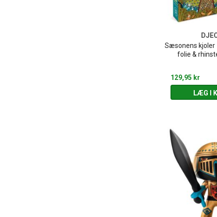
DJE
Sæsonens kjoler
folie & rhinst
129,95 kr
LÆG I 