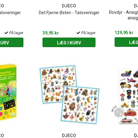
CO
DJECO
D
Rovdyr - Ansi
atoveringer
Det Fjerne Østen - Tatoveringer
ansig
129,95 kr
På lager
39,95 kr
På lager
LÆG
KURV
LÆG I KURV
CO
DJECO
D