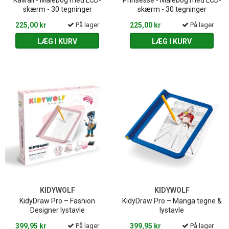
Kawaii - Malebog med LCD-
Prinsesse - Malebog med LCD-
skærm - 30 tegninger
skærm - 30 tegninger
225,00 kr
På lager
225,00 kr
På lager
LÆG I KURV
LÆG I KURV
KIDYWOLF
KIDYWOLF
KidyDraw Pro – Fashion
KidyDraw Pro – Manga tegne &
Designer lystavle
lystavle
399,95 kr
På lager
399,95 kr
På lager