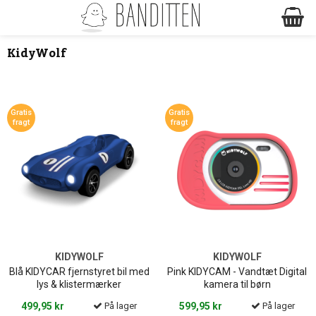
KidyWolf
Gratis
Gratis
fragt
fragt
KIDYWOLF
KIDYWOLF
Blå KIDYCAR fjernstyret bil med
Pink KIDYCAM - Vandtæt Digital
lys & klistermærker
kamera til børn
499,95 kr
På lager
599,95 kr
På lager