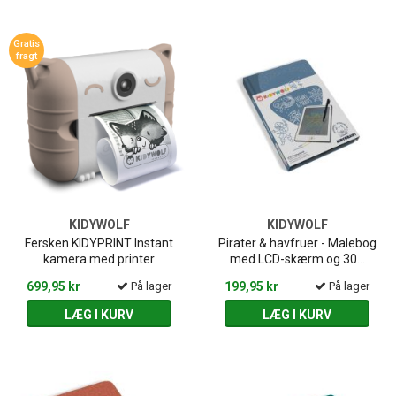
Gratis
fragt
KIDYWOLF
KIDYWOLF
Fersken KIDYPRINT Instant
Pirater & havfruer - Malebog
kamera med printer
med LCD-skærm og 30...
699,95 kr
På lager
199,95 kr
På lager
LÆG I KURV
LÆG I KURV