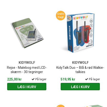
Gratis
fragt
KIDYWOLF
KIDYWOLF
Rejse - Malebog med LCD-
KidyTalk Duo – Blå & rød Walkie-
skærm - 30 tegninger
talkies
225,00 kr
På lager
519,95 kr
På lager
LÆG I KURV
LÆG I KURV