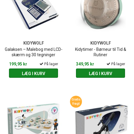
KIDYWOLF
KIDYWOLF
Galaksen – Malebog med LCD-
Kidytimer - Børneur til Tid &
skærm og 30 tegninger
Rutiner
199,95 kr
På lager
349,95 kr
På lager
LÆG I KURV
LÆG I KURV
Gratis
fragt