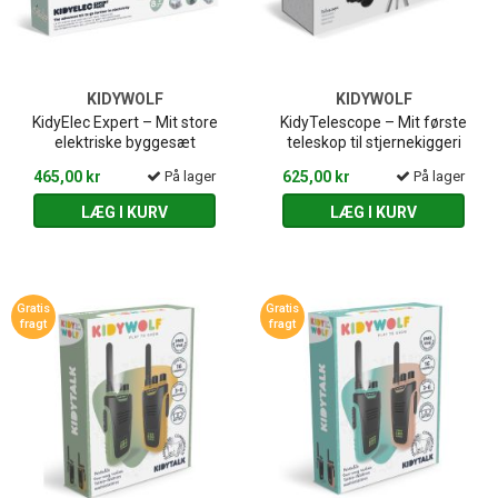
KIDYWOLF
KIDYWOLF
KidyElec Expert – Mit store
KidyTelescope – Mit første
elektriske byggesæt
teleskop til stjernekiggeri
465,00 kr
På lager
625,00 kr
På lager
LÆG I KURV
LÆG I KURV
Gratis
Gratis
fragt
fragt