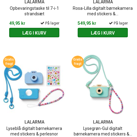
LALARMA
LALARMA
Opbevaringstaske til 7-i-1
Rosa-Lilla digitalt børnekamera
strandsæt
med stickers &...
49,95 kr
På lager
549,95 kr
På lager
LÆG I KURV
LÆG I KURV
Gratis
Gratis
fragt
fragt
LALARMA
LALARMA
Lyseblå digitalt børnekamera
Lysegrøn-Gul digitalt
med stickers & perlesnor
børnekamera med stickers &...