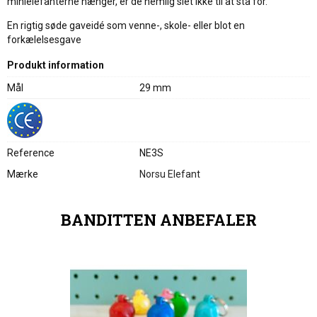
minielefanterne hænger, er de nemlig slet ikke til at stå for.
En rigtig søde gaveidé som venne-, skole- eller blot en
forkælelsesgave
Produkt information
Mål
29 mm
Reference
NE3S
Mærke
Norsu Elefant
BANDITTEN ANBEFALER