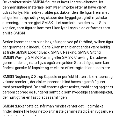
De karakteristiske SMISKI-figurer er lavet i deres velkendte, let
gennemsigtige materiale, som lyser i mørke efter at have været
udsat for lys. Når mørket falder på, dukker den lille figur frem med
sit genkendelige udtryk og skaber den hyggelige og lidt mystiske
stemning, som har gjort SMISKI til et samlerhit verden over. Selv
kapslen, som figuren kommer i, kan lyse i mørke og er formet som
en lille SMISKI.
Serien kommer som blind box, så ingen ved på forhånd, hvilken figur
der gemmer sig indeni. I Serie 2 kan man blandt andet være heldig
at finde SMISKI Looking Back, SMISKI Peeking, SMISKI Sitting,
SMISKI Waving, SMISKI Pushing eller SMISKI Crawling. Derudover
gemmer der sig naturligvis også en sjælden Secret-figur, som kun
findes i ganske få kapsler og er ekstra eftertragtet blandt samlere.
SMISKI Nøglering & Strop Capsule er perfekt til større børn, teens og
voksne samlere, der elsker japanske blind boxes og små figurer
med personlighed. De små charms giver tasker, mobiler og nøgler et
personligt præg og fungerer samtidig som hyggelige samleobjekter,
der hurtigt får en fast plads i samlingen.
SMISKI dukker ofte op, når man mindst venter det – og måske
finder denne lille figur netop sit næste gemmested på en rygsæk, en