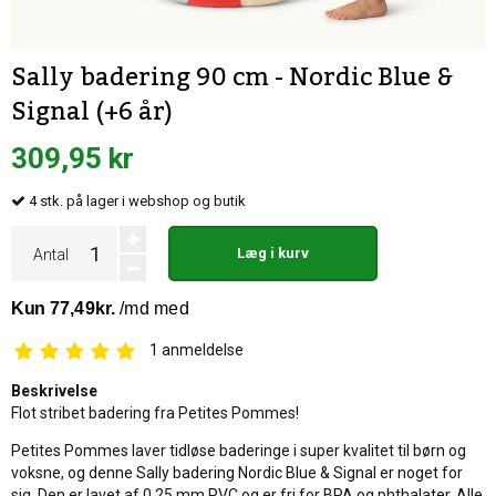
Sally badering 90 cm - Nordic Blue &
Signal (+6 år)
309,95 kr
4
stk.
på lager i webshop og butik
Læg i kurv
Antal
1
anmeldelse
Beskrivelse
Flot stribet badering fra Petites Pommes!
Petites Pommes laver tidløse baderinge i super kvalitet til børn og
voksne, og denne Sally badering Nordic Blue & Signal er noget for
sig. Den er lavet af 0,25 mm PVC og er fri for BPA og phthalater. Alle