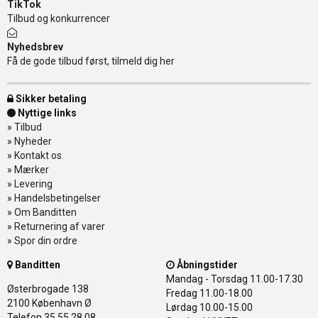
TikTok
Tilbud og konkurrencer
Nyhedsbrev
Få de gode tilbud først, tilmeld dig her
Sikker betaling
Nyttige links
»
Tilbud
»
Nyheder
»
Kontakt os
»
Mærker
»
Levering
»
Handelsbetingelser
»
Om Banditten
»
Returnering af varer
»
Spor din ordre
Banditten
Åbningstider
Mandag - Torsdag
11.00-17.30
Østerbrogade 138
Fredag
11.00-18.00
2100 København Ø
Lørdag
10.00-15.00
Telefon 35 55 28 08