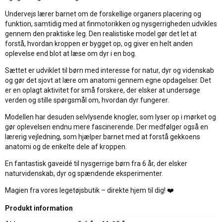
Undervejs lærer barnet om de forskellige organers placering og
funktion, samtidig med at finmotorikken og nysgerrigheden udvikles
gennem den praktiske leg. Den realistiske model gør det let at
forstå, hvordan kroppen er bygget op, og giver en helt anden
oplevelse end blot at læse om dyr i en bog.
Sættet er udviklet til børn med interesse for natur, dyr og videnskab
og gør det sjovt at lære om anatomi gennem egne opdagelser. Det
er en oplagt aktivitet for små forskere, der elsker at undersøge
verden og stille spørgsmål om, hvordan dyr fungerer.
Modellen har desuden selvlysende knogler, som lyser op i mørket og
gør oplevelsen endnu mere fascinerende. Der medfølger også en
lærerig vejledning, som hjælper barnet med at forstå gekkoens
anatomi og de enkelte dele af kroppen.
En fantastisk gaveidé til nysgerrige børn fra 6 år, der elsker
naturvidenskab, dyr og spændende eksperimenter.
Magien fra vores legetøjsbutik – direkte hjem til dig! ❤️
Produkt information