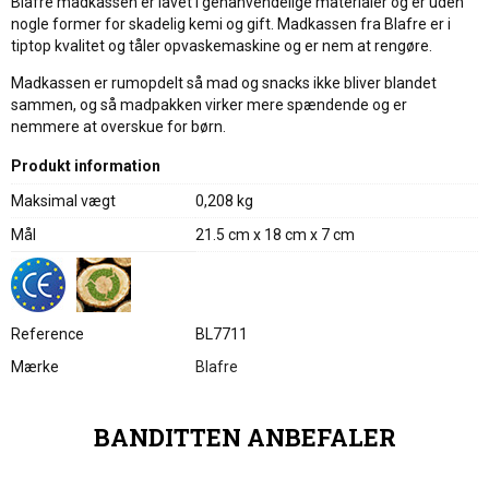
Blafre madkassen er lavet i genanvendelige materialer og er uden
nogle former for skadelig kemi og gift. Madkassen fra Blafre er i
tiptop kvalitet og tåler opvaskemaskine og er nem at rengøre.
Madkassen er rumopdelt så mad og snacks ikke bliver blandet
sammen, og så madpakken virker mere spændende og er
nemmere at overskue for børn.
Produkt information
Maksimal vægt
0,208 kg
Mål
21.5 cm x 18 cm x 7 cm
Reference
BL7711
Mærke
Blafre
BANDITTEN ANBEFALER