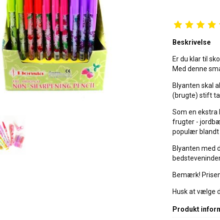
Beskrivelse
Er du klar til sk
Med denne smar
Blyanten skal a
(brugte) stift 
Som en ekstra b
frugter - jordb
populær blandt 
Blyanten med du
bedsteveninden
Bemærk! Prisen 
Husk at vælge du
Produkt infor