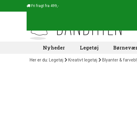
Fri fragt fra 499,-
Nyheder
Legetøj
Børnevær
Her er du:
Legetøj
Kreativt legetøj
Blyanter & farveb