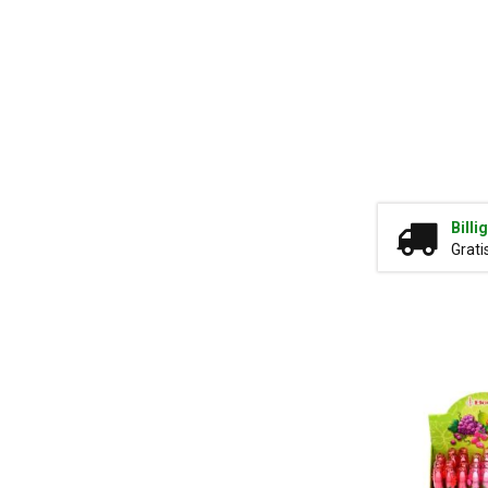
Billi
Grati