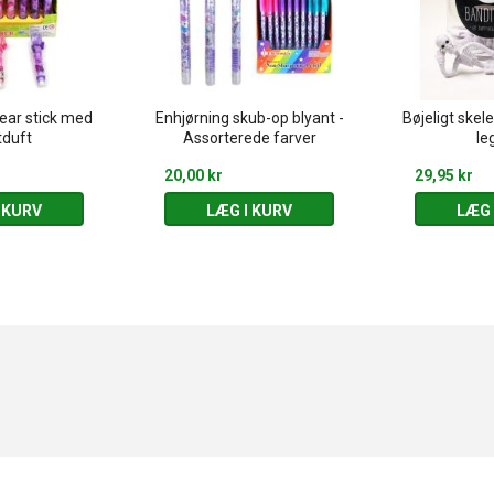
ear stick med
Enhjørning skub-op blyant -
Bøjeligt skel
tduft
Assorterede farver
le
20,00 kr
29,95 kr
 KURV
LÆG I KURV
LÆG 