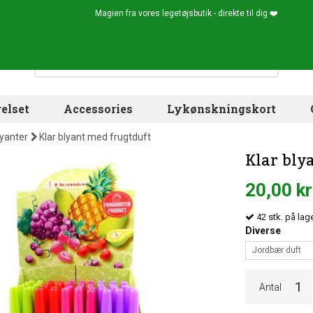
Magien fra vores legetøjsbutik - direkte til dig ❤️
elset
Accessories
Lykønskningskort
lyanter
Klar blyant med frugtduft
Klar bly
20,00 kr
42
stk.
på lage
Diverse
Jordbær duft
Antal