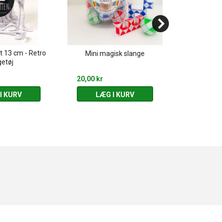
et 13 cm - Retro
Monster 
Mini magisk slange
getøj
Forskel
20,00 kr
10,00 kr
I KURV
LÆG I KURV
LÆG