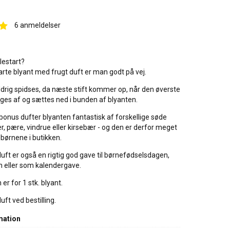
6
anmeldelser
olestart?
te blyant med frugt duft er man godt på vej.
ldrig spidses, da næste stift kommer op, når den øverste
tages af og sættes ned i bunden af blyanten.
onus dufter blyanten fantastisk af forskellige søde
ær, pære, vindrue eller kirsebær - og den er derfor meget
børnene i butikken.
ft er også en rigtig god gave til børnefødselsdagen,
 eller som kalendergave.
er for 1 stk. blyant.
ft ved bestilling.
mation