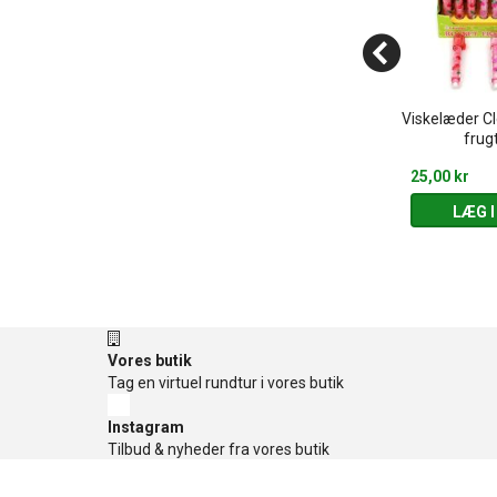
skelæder med
Viskelæder Cl
Klar blyant med frugtduft
duft
frug
20,00 kr
25,00 kr
 KURV
LÆG I KURV
LÆG I
Vores butik
Tag en virtuel rundtur i vores butik
Instagram
Tilbud & nyheder fra vores butik
Facebook