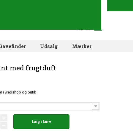
Din indkøbskurv
.. er tom
Gavefinder
Udsalg
Mærker
ant med frugtduft
r i webshop og butik
Læg i kurv