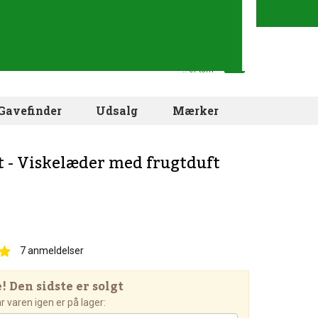
Din indkøbskurv
.. er tom
Gavefinder
Udsalg
Mærker
t - Viskelæder med frugtduft
7
anmeldelser
 Den sidste er solgt
 varen igen er på lager: