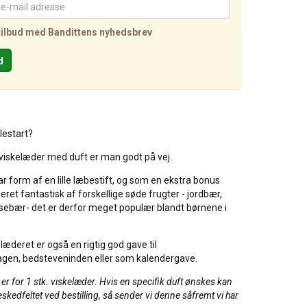
tilbud med Bandittens nyhedsbrev
olestart?
viskelæder med duft er man godt på vej.
r form af en lille læbestift, og som en ekstra bonus
eret fantastisk af forskellige søde frugter - jordbær,
irsebær- det er derfor meget populær blandt børnene i
læderet er også en rigtig god gave til
gen, bedsteveninden eller som kalendergave.
r for 1 stk. viskelæder.
Hvis en specifik duft ønskes kan
eskedfeltet ved bestilling, så sender vi denne såfremt vi har