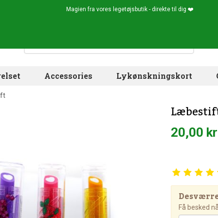
Magien fra vores legetøjsbutik - direkte til dig ❤️
elset
Accessories
Lykønskningskort
ft
Læbestif
20,00 kr
Desværre!
Få besked når