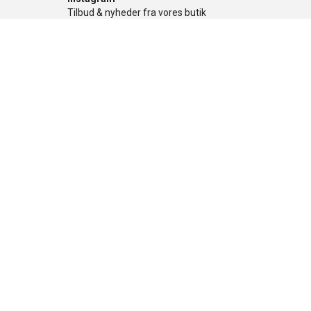
Tilbud & nyheder fra vores butik
Facebook
Tilbud og konkurrencer
TikTok
Tilbud og konkurrencer
Nyhedsbrev
Få de gode tilbud først, tilmeld dig her
Sikker betaling
Nyttige links
»
Tilbud
»
Nyheder
»
Kontakt os
»
Mærker
»
Levering
»
Handelsbetingel
»
Om Banditten
»
Returnering af v
»
Spor din ordre