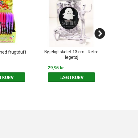
Bøjeligt skelet 13 cm - Retro
1 stk. Slik 
 med frugtduft
legetøj
Ret
29,95 kr
5,00 kr
I KURV
LÆG I KURV
LÆG