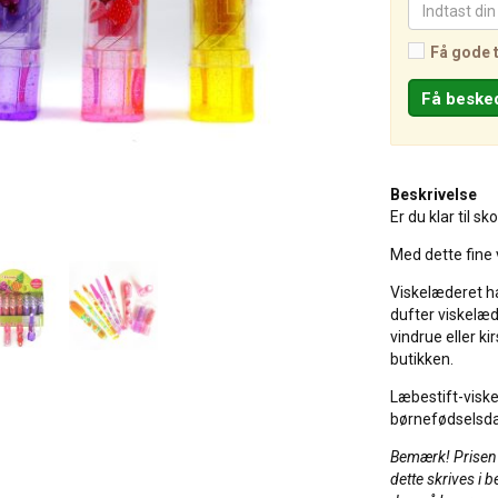
Få gode 
Beskrivelse
Er du klar til sk
Med dette fine 
Viskelæderet ha
dufter viskelæd
vindrue eller k
butikken.
Læbestift-viske
børnefødselsda
Bemærk! Prisen e
dette skrives i b