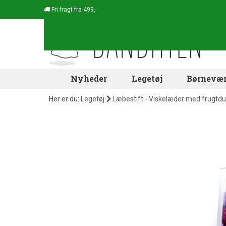
Fri fragt fra 499,-
Nyheder
Legetøj
Børnevær
Her er du:
Legetøj
Læbestift - Viskelæder med frugtdu