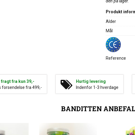
den på lager.
Produkt infor
Alder
Mål
Reference
g fragt fra kun 39,-
Hurtig levering
s forsendelse fra 499,-
Indenfor 1-3 hverdage
BANDITTEN ANBEFA