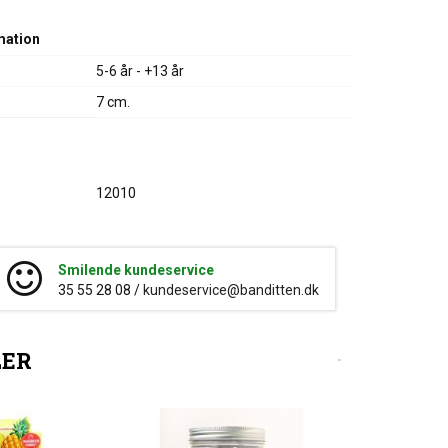
mation
5-6 år - +13 år
7 cm.
12010
Smilende kundeservice
35 55 28 08 /
kundeservice@banditten.dk
LER