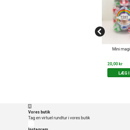
Træk op Mariehøne -
i perleplade
Mini magi
Assorterede farver
20,00 kr
20,00 kr
 KURV
LÆG I KURV
LÆG I
Vores butik
Tag en virtuel rundtur i vores butik
Instagram