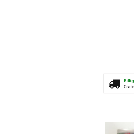
Billi
Grati