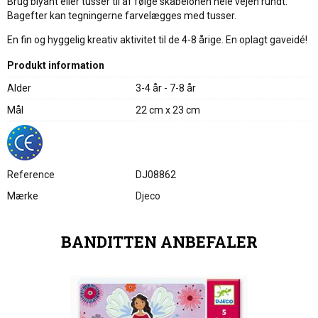
Brug blyant eller tusser til af følge skabelonen hele vejen rundt.
Bagefter kan tegningerne farvelægges med tusser.
En fin og hyggelig kreativ aktivitet til de 4-8 årige. En oplagt gaveidé!
Produkt information
Alder
3-4 år - 7-8 år
Mål
22 cm x 23 cm
Reference
DJ08862
Mærke
Djeco
BANDITTEN ANBEFALER