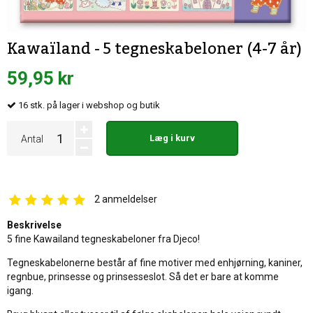
Kawaïland - 5 tegneskabeloner (4-7 år)
59,95 kr
16
stk.
på lager i webshop og butik
Læg i kurv
Antal
2
anmeldelser
Beskrivelse
5 fine Kawailand tegneskabeloner fra Djeco!
Tegneskabelonerne består af fine motiver med enhjørning, kaniner,
regnbue, prinsesse og prinsesseslot. Så det er bare at komme
igang.