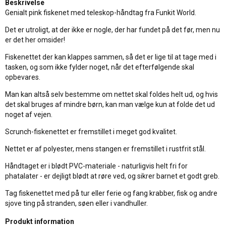
Beskrivelse
Genialt pink fiskenet med teleskop-håndtag fra Funkit World.
Det er utroligt, at der ikke er nogle, der har fundet på det før, men nu
er det her omsider!
Fiskenettet der kan klappes sammen, så det er lige til at tage med i
tasken, og som ikke fylder noget, når det efterfølgende skal
opbevares.
Man kan altså selv bestemme om nettet skal foldes helt ud, og hvis
det skal bruges af mindre børn, kan man vælge kun at folde det ud
noget af vejen.
Scrunch-fiskenettet er fremstillet i meget god kvalitet.
Nettet er af polyester, mens stangen er fremstillet i rustfrit stål.
Håndtaget er i blødt PVC-materiale - naturligvis helt fri for
phatalater - er dejligt blødt at røre ved, og sikrer barnet et godt greb.
Tag fiskenettet med på tur eller ferie og fang krabber, fisk og andre
sjove ting på stranden, søen eller i vandhuller.
Produkt information