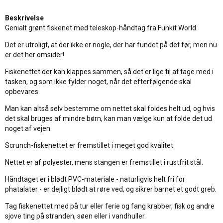
Beskrivelse
Genialt grønt fiskenet med teleskop-håndtag fra Funkit World.
Det er utroligt, at der ikke er nogle, der har fundet på det før, men nu
er det her omsider!
Fiskenettet der kan klappes sammen, så det er lige til at tage med i
tasken, og som ikke fylder noget, når det efterfølgende skal
opbevares.
Man kan altså selv bestemme om nettet skal foldes helt ud, og hvis
det skal bruges af mindre børn, kan man vælge kun at folde det ud
noget af vejen.
Scrunch-fiskenettet er fremstillet i meget god kvalitet.
Nettet er af polyester, mens stangen er fremstillet i rustfrit stål.
Håndtaget er i blødt PVC-materiale - naturligvis helt fri for
phatalater - er dejligt blødt at røre ved, og sikrer barnet et godt greb.
Tag fiskenettet med på tur eller ferie og fang krabber, fisk og andre
sjove ting på stranden, søen eller i vandhuller.