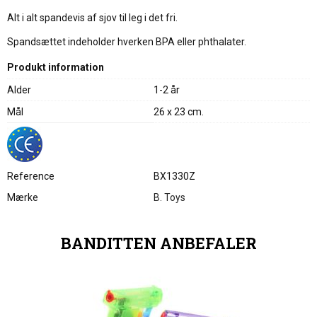
Alt i alt spandevis af sjov til leg i det fri.
Spandsættet indeholder hverken BPA eller phthalater.
Produkt information
Alder
1-2 år
Mål
26 x 23 cm.
Reference
BX1330Z
Mærke
B. Toys
BANDITTEN ANBEFALER