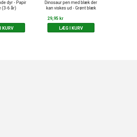
de dyr - Papir
Dinosaur pen med blæk der
Haj pen me
 (3-6 år)
kan viskes ud - Grønt blæk
viskes u
29,95 kr
29,95 kr
I KURV
LÆG I KURV
LÆG