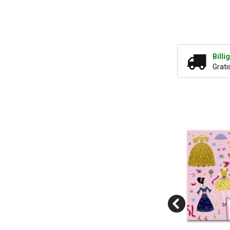
Billi
Grati