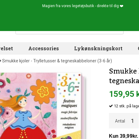
Magien fra vores legetøjsbutik - direkte til dig ❤️
elset
Accessories
Lykønskningskort
Smukke kjoler - Trylletusser & tegneskabbeloner (3-6 år)
Smukke k
tegneska
159,95 
12
stk.
på lage
Antal