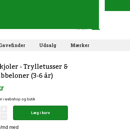
Din indkøbskurv
.. er tom
Gavefinder
Udsalg
Mærker
joler - Trylletusser &
bbeloner (3-6 år)
kr
r i webshop og butik
Læg i kurv