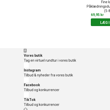
siske familie
Smukke kjoler - Trylletusser &
Fine k
7-99 år)
tegneskabbeloner (3-6 år)
Påklædningsduk
(5-8
159,95 kr
69,95 kr
 KURV
LÆG I KURV
LÆG I
Vores butik
Tag en virtuel rundtur i vores butik
Instagram
Tilbud & nyheder fra vores butik
Facebook
Tilbud og konkurrencer
TikTok
Tilbud og konkurrencer