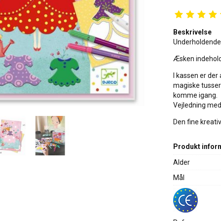
Beskrivelse
Underholdende 
Æsken indeholde
I kassen er der 
magiske tusser. 
komme igang.
Vejledning med
Den fine kreati
Produkt infor
Alder
Mål