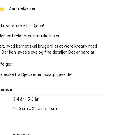
7
anmeldelser
kreativ æske fra Djeco!
r kort fyldt med smukke kjoler.
alt, hvad barnet skal bruge til at at være kreativ med
Der kan laves sjove og fine detaljer. Det er bare at
følger.
ve æske fra Djeco er en oplagt gaveidé!
mation
3-4 år - 5-6 år
16,5 cm x 23 cm x 4 cm