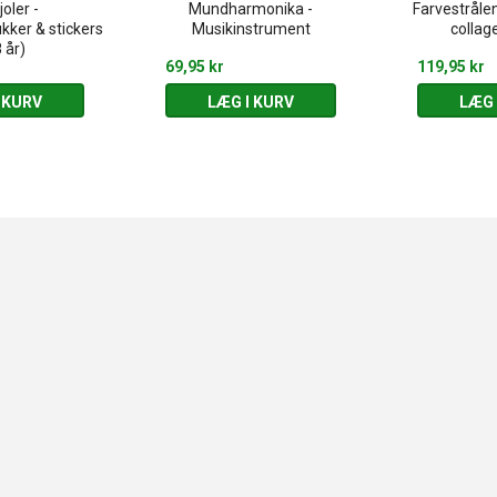
joler -
Mundharmonika -
Farvestrålen
ker & stickers
Musikinstrument
collage
 år)
69,95 kr
119,95 kr
 KURV
LÆG I KURV
LÆG 