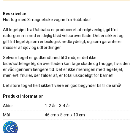
Beskrivelse
Flot tog med 3 magnetiske vogne fra Rubbabu!
Alt legetøjet fra Rubbabu er produceret af miljøvenligt, giftfrit
naturgummi med en dejlig blød velouroverflade. Det er sikkert og
giftfrit legetøj, som er biologisk nedbrydeligt, og som garanterer
masser af sjov og udfordringer.
Selvom toget er godkendt ned til 0 mdr, er det ikke
bide/suttelegetøj, da overfladen kan tage skade og fnugge, hvis den
er våd igennem længere tid. Det er ikke meningen med legetøjet,
men evt. fnuller, der falder af, er total uskadeligt for barnet!
Det store tog vil helt sikkert være en god begynder bil til de små!
Produkt information
Alder
1-2 år - 3-4 år
Mål
46 cm x 8 cm x 10 cm