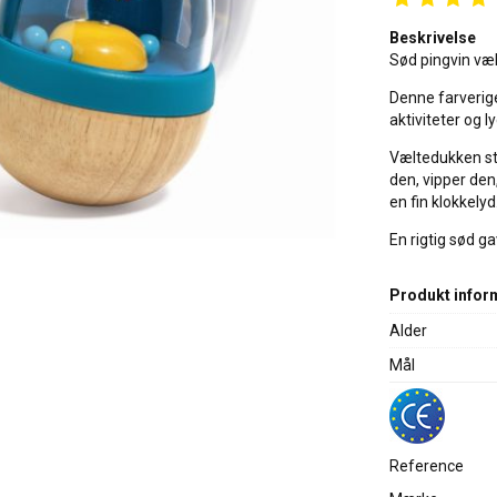
Beskrivelse
Sød pingvin væl
Denne farverige
aktiviteter og lyd
Væltedukken stå
den, vipper den
en fin klokkelyd
En rigtig sød ga
Produkt infor
Alder
Mål
Reference