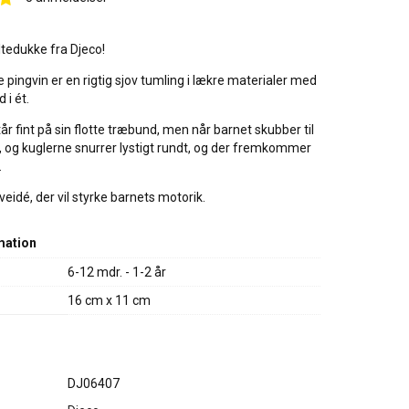
tedukke fra Djeco!
 pingvin er en rigtig sjov tumling i lækre materialer med
 i ét.
r fint på sin flotte træbund, men når barnet skubber til
, og kuglerne snurrer lystigt rundt, og der fremkommer
.
veidé, der vil styrke barnets motorik.
mation
6-12 mdr. - 1-2 år
16 cm x 11 cm
DJ06407