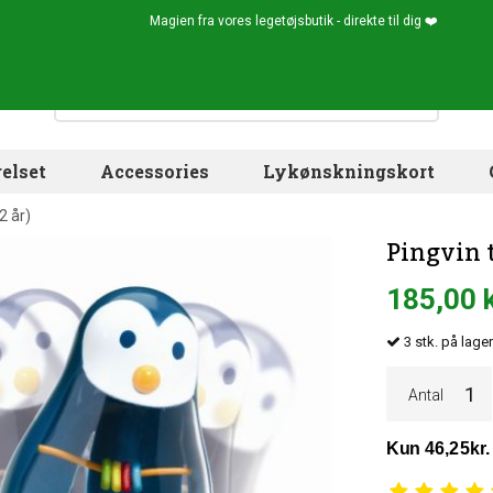
Magien fra vores legetøjsbutik - direkte til dig ❤️
elset
Accessories
Lykønskningskort
2 år)
Pingvin 
185,00 
3
stk.
på lager
Antal