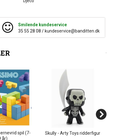
Djeco
Smilende kundeservice
35 55 28 08 /
kundeservice@banditten.dk
LER
ernevrid spil (7-
Velkendte d
Skully - Arty Toys ridderfigur
 år)
(3