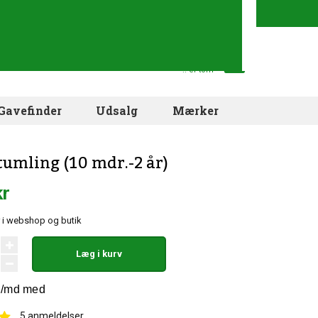
Din indkøbskurv
.. er tom
Gavefinder
Udsalg
Mærker
tumling (10 mdr.-2 år)
kr
 i webshop og butik
Læg i kurv
5
anmeldelser