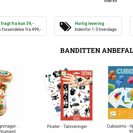
Mærke
g fragt fra kun 39,-
Hurtig levering
s forsendelse fra 499,-
Indenfor 1-3 hverdage
BANDITTEN ANBEFA
egnmager -
Cubissimo - Hj
Pirater - Tatoveringer
strument
99