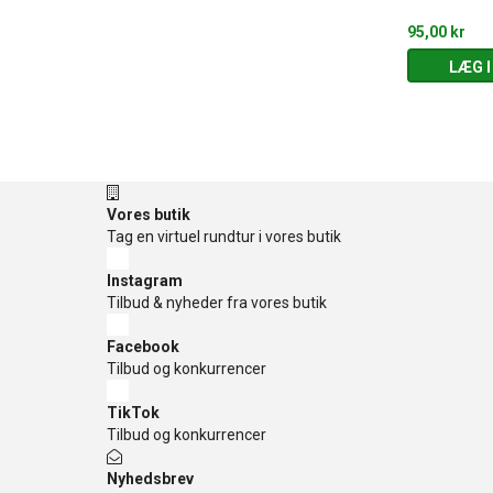
29,95 kr
95,00 kr
 KURV
LÆG I KURV
LÆG I
Vores butik
Tag en virtuel rundtur i vores butik
Instagram
Tilbud & nyheder fra vores butik
Facebook
Tilbud og konkurrencer
TikTok
Tilbud og konkurrencer
Nyhedsbrev