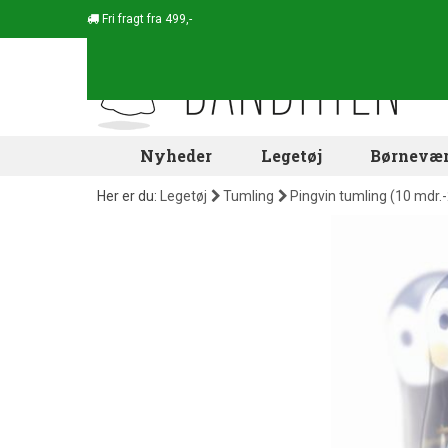
Fri fragt fra 499,-
Nyheder
Legetøj
Børnevær
Her er du:
Legetøj
Tumling
Pingvin tumling (10 mdr.-