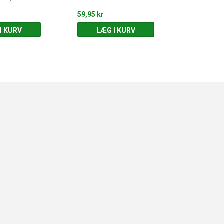
59,95 kr
169,95 kr
I KURV
LÆG I KURV
LÆG