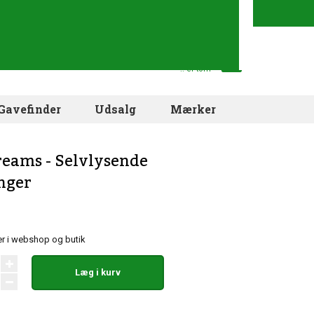
Din indkøbskurv
.. er tom
Gavefinder
Udsalg
Mærker
eams - Selvlysende
nger
r i webshop og butik
Læg i kurv