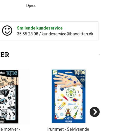
Djeco
Smilende kundeservice
35 55 28 08 /
kundeservice@banditten.dk
LER
e motiver -
I rummet - Selvlysende
Pirater -