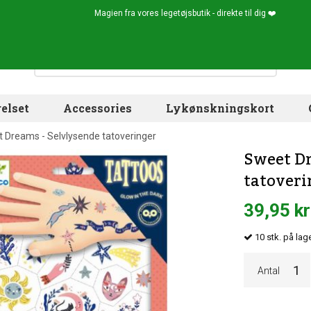
Magien fra vores legetøjsbutik - direkte til dig ❤️
elset
Accessories
Lykønskningskort
 Dreams - Selvlysende tatoveringer
Sweet Dr
tatoveri
39,95 kr
10
stk.
på lage
Antal