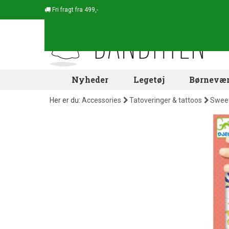
Fri fragt fra 499,-
Nyheder
Legetøj
Børnevær
Her er du:
Accessories
Tatoveringer & tattoos
Sweet