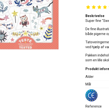
Beskrivelse
Super fine "Swe
De fine illustra
både pigerne og
Tatoveringerne 
ved hjælp af va
Pakken indehol
som en lille sko
Produkt infor
Alder
Mål
Reference