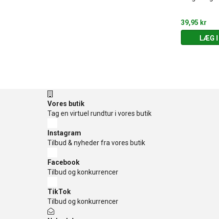
tatoveringer
39,95 kr
39,95 kr
 KURV
LÆG I KURV
LÆG I
Vores butik
Tag en virtuel rundtur i vores butik
Instagram
Tilbud & nyheder fra vores butik
Facebook
Tilbud og konkurrencer
TikTok
Tilbud og konkurrencer