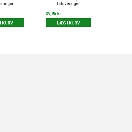
eringer
tatoveringer
39,95 kr
39,95 kr
I KURV
LÆG I KURV
LÆG