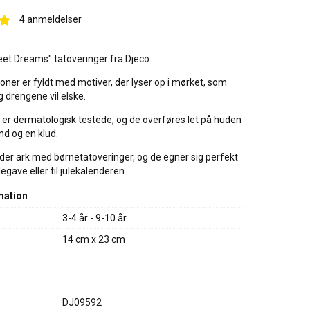
4
anmeldelser
et Dreams" tatoveringer fra Djeco.
tioner er fyldt med motiver, der lyser op i mørket, som
 drengene vil elske.
er dermatologisk testede, og de overføres let på huden
nd og en klud.
der ark med børnetatoveringer, og de egner sig perfekt
legave eller til julekalenderen.
mation
3-4 år - 9-10 år
14 cm x 23 cm
DJ09592