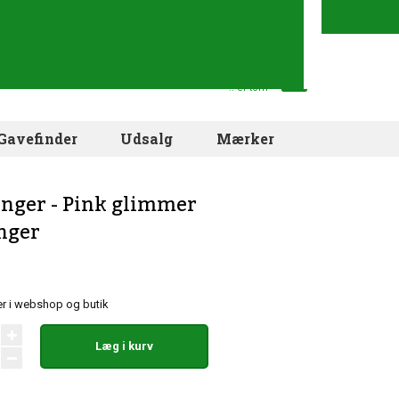
Din indkøbskurv
.. er tom
Gavefinder
Udsalg
Mærker
nger - Pink glimmer
nger
r i webshop og butik
Læg i kurv