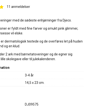
11
anmeldelser
veringer med de sødeste enhjørninger fra Djeco.
tioner er fyldt med fine farver og smukt pink glimmer,
sesse vil elske.
 er dermatologisk testede og de overføres let på huden
nd og en klud.
der 2 ark med børnetatoveringer og de egner sig
ille skolegave eller til julekalenderen.
mation
3-4 år
14,5 x 23 cm.
DJ09575