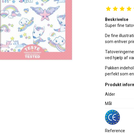
Beskrivelse
Super fine tato
De fine illustra
som enhver prin
Tatoveringerne
ved hjælp af va
Pakken indehol
perfekt som en l
Produkt infor
Alder
Mål
Reference