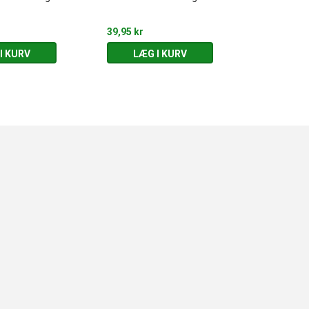
39,95 kr
39,95 kr
I KURV
LÆG I KURV
LÆG