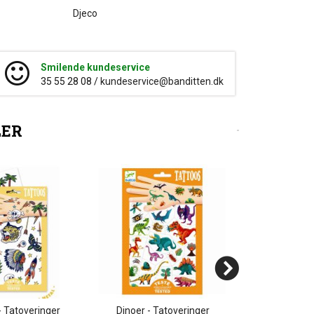
Djeco
Smilende kundeservice
35 55 28 08 /
kundeservice@banditten.dk
LER
 Tatoveringer
Dinoer - Tatoveringer
Søde venner