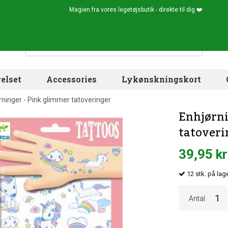
Magien fra vores legetøjsbutik - direkte til dig ❤️
elset
Accessories
Lykønskningskort
rninger - Pink glimmer tatoveringer
Enhjørni
tatoveri
39,95 kr
12
stk.
på lage
Antal