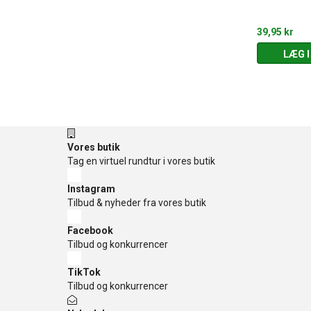
e farver
tatoveringer
39,95 kr
39,95 kr
 KURV
LÆG I KURV
LÆG I
Vores butik
Tag en virtuel rundtur i vores butik
Instagram
Tilbud & nyheder fra vores butik
Facebook
Tilbud og konkurrencer
TikTok
Tilbud og konkurrencer