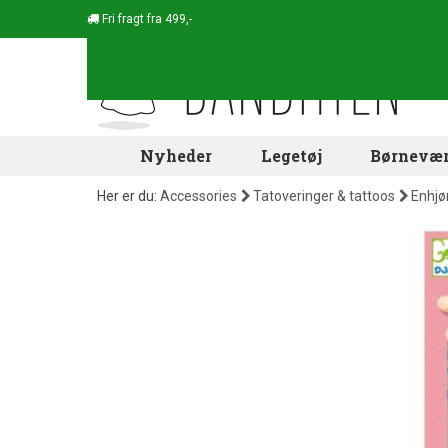
Fri fragt fra 499,-
Nyheder
Legetøj
Børnevær
Her er du:
Accessories
Tatoveringer & tattoos
Enhjø