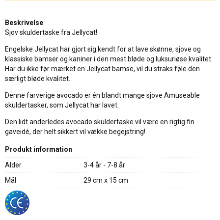
Beskrivelse
Sjov skuldertaske fra Jellycat!
Engelske Jellycat har gjort sig kendt for at lave skønne, sjove og
klassiske bamser og kaniner i den mest bløde og luksuriøse kvalitet.
Har du ikke før mærket en Jellycat bamse, vil du straks føle den
særligt bløde kvalitet.
Denne farverige avocado er én blandt mange sjove Amuseable
skuldertasker, som Jellycat har lavet.
Den lidt anderledes avocado skuldertaske vil være en rigtig fin
gaveidé, der helt sikkert vil vække begejstring!
Produkt information
Alder
3-4 år - 7-8 år
Mål
29 cm x 15 cm