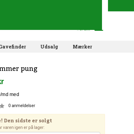
Din indkøbskurv
.. er tom
Gavefinder
Udsalg
Mærker
limmer pung
kr
0
anmeldelser
 Den sidste er solgt
 varen igen er på lager: