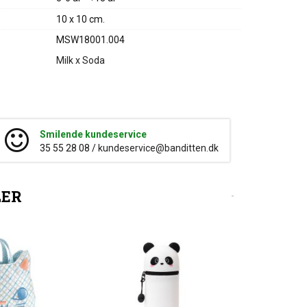
10 x 10 cm.
MSW18001.004
Milk x Soda
Smilende kundeservice
35 55 28 08 /
kundeservice@banditten.dk
LER