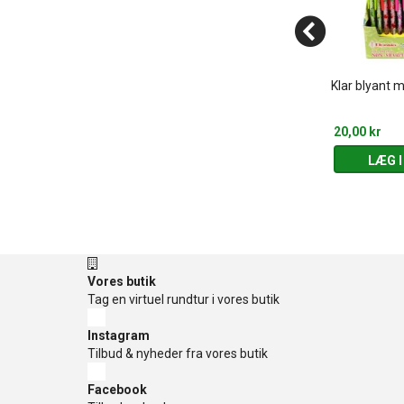
 tasker - DIY
Tegnekuffert med 22 dele (3-
Klar blyant 
 (8-99 år)
6 år)
200,00 kr
20,00 kr
 KURV
LÆG I KURV
LÆG I
Vores butik
Tag en virtuel rundtur i vores butik
Instagram
Tilbud & nyheder fra vores butik
Facebook