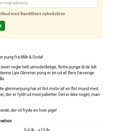
tilbud med Bandittens nyhedsbrev
er pung fra Milk & Soda!
lavet nogle helt uimodståelige, flotte punge til de lidt
 denne Lips Glimmer pung er én ud af flere farverige
ås.
lle glimmerpung har et fint motiv af en flot mund med
er, der er fyldt ud med palietter. Det er ikke noget, man
veidé, der vil fryde en hver pige!
mation
5-6 år - +13 år