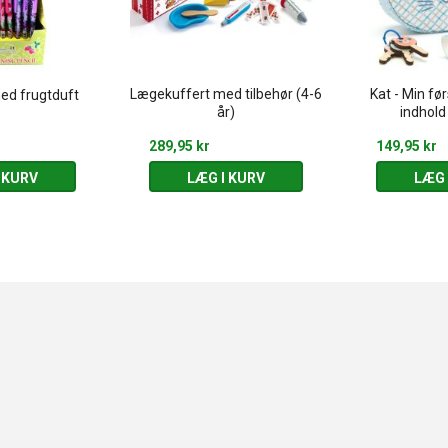
Lægekuffert med tilbehør (4-6
Kat - Min fø
med frugtduft
år)
indhold
289,95 kr
149,95 kr
 KURV
LÆG I KURV
LÆG 