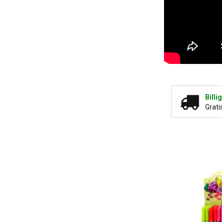
Billi
Grati
Tilbud