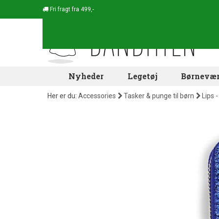
Fri fragt fra 499,-
Nyheder
Legetøj
Børnevær
Her er du:
Accessories
Tasker & punge til børn
Lips 