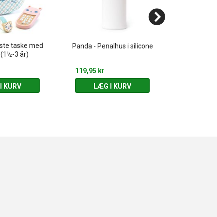
rste taske med
Ko klar tran
Panda - Penalhus i silicone
 (1½-3 år)
& t
119,95 kr
29,95 kr
I KURV
LÆG I KURV
LÆG