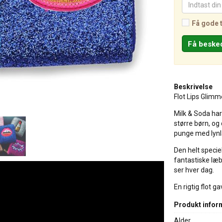
Få gode 
Beskrivelse
Flot Lips Glimm
Milk & Soda har 
større børn, og
punge med lynl
Den helt specie
fantastiske læb
ser hver dag.
En rigtig flot ga
Produkt infor
Alder