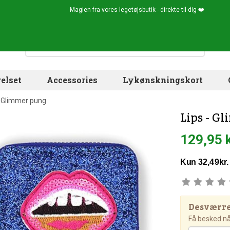
Magien fra vores legetøjsbutik - direkte til dig ❤️
elset
Accessories
Lykønskningskort
- Glimmer pung
Lips - G
129,95 
Desværre!
Få besked når