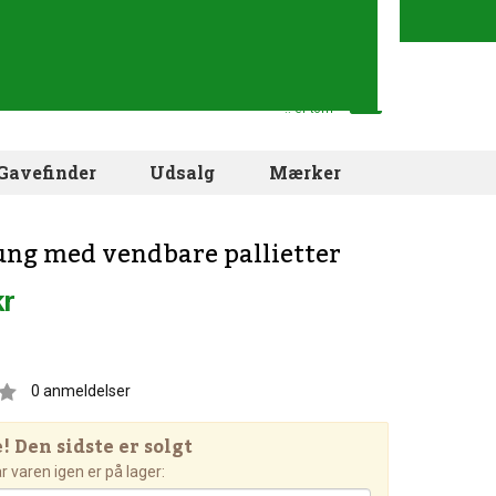
Din indkøbskurv
.. er tom
Gavefinder
Udsalg
Mærker
ung med vendbare pallietter
kr
0
anmeldelser
 Den sidste er solgt
 varen igen er på lager: