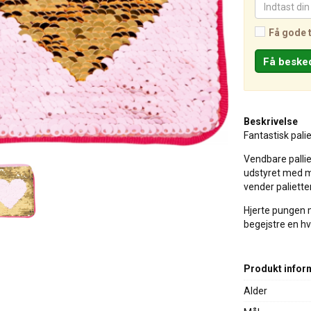
Få gode 
Beskrivelse
Fantastisk pali
Vendbare palliet
udstyret med ma
vender paliett
Hjerte pungen m
begejstre en hv
Produkt infor
Alder