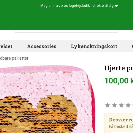
Magien fra vores legetøjsbutik - direkte til dig ❤️
elset
Accessories
Lykønskningskort
bare pallietter
Hjerte p
100,00 
Desværre!
Få besked når