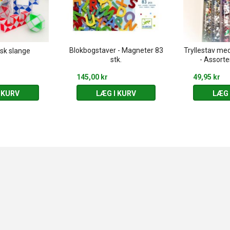
Blokbogstaver - Magneter 83
Tryllestav me
sk slange
stk.
- Assorte
145,00 kr
49,95 kr
 KURV
LÆG I KURV
LÆG 