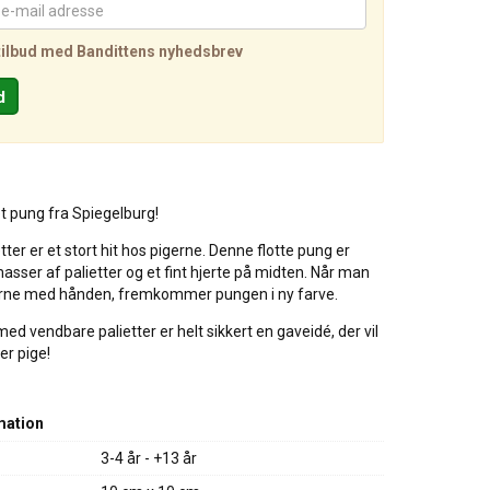
tilbud med Bandittens nyhedsbrev
et pung fra Spiegelburg!
ter er et stort hit hos pigerne. Denne flotte pung er
sser af palietter og et fint hjerte på midten. Når man
erne med hånden, fremkommer pungen i ny farve.
ed vendbare palietter er helt sikkert en gaveidé, der vil
er pige!
mation
3-4 år - +13 år