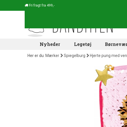
Fri fragt fra 499,-
Nyheder
Legetøj
Børnevær
Her er du:
Mærker
Spiegelburg
Hjerte pung med vend