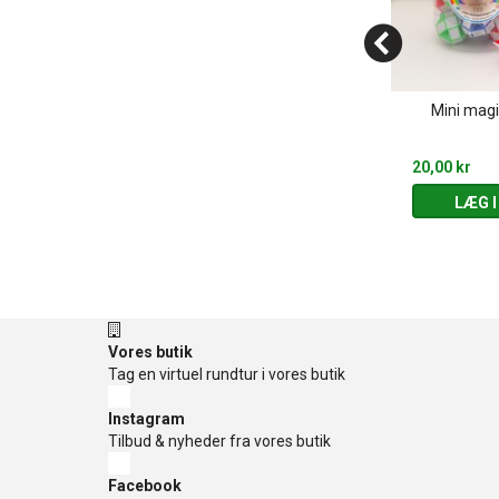
l & bogmærke
Havfruehale tæppe
Mini magi
 Assorterede
gns
305,00 kr
20,00 kr
 KURV
LÆG I KURV
LÆG I
Vores butik
Tag en virtuel rundtur i vores butik
Instagram
Tilbud & nyheder fra vores butik
Facebook