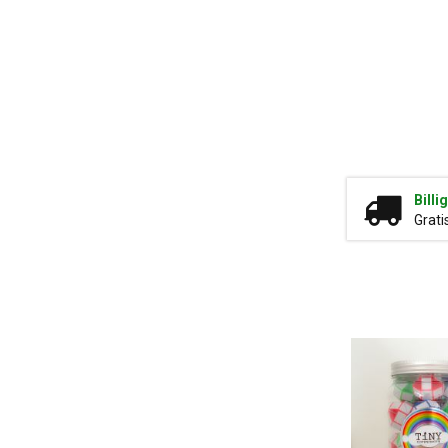
Billi
Grati