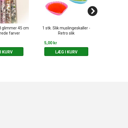
d glimmer 45 cm
1 stk. Slik muslingeskaller -
1 stk. Kirse
rede farver
Retro slik
Ret
5,00 kr
10,00 kr
I KURV
LÆG I KURV
LÆG