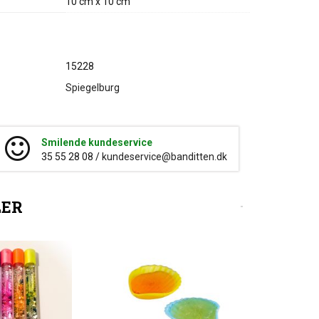
10 cm x 10 cm
15228
Spiegelburg
Smilende kundeservice
35 55 28 08 /
kundeservice@banditten.dk
LER