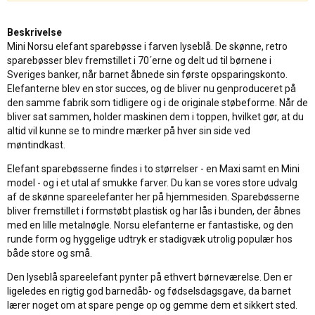
Beskrivelse
Mini Norsu elefant sparebøsse i farven lyseblå. De skønne, retro
sparebøsser blev fremstillet i 70´erne og delt ud til børnene i
Sveriges banker, når barnet åbnede sin første opsparingskonto.
Elefanterne blev en stor succes, og de bliver nu genproduceret på
den samme fabrik som tidligere og i de originale støbeforme. Når de
bliver sat sammen, holder maskinen dem i toppen, hvilket gør, at du
altid vil kunne se to mindre mærker på hver sin side ved
møntindkast.
Elefant sparebøsserne findes i to størrelser - en Maxi samt en Mini
model - og i et utal af smukke farver. Du kan se vores store udvalg
af de skønne spareelefanter her på hjemmesiden. Sparebøsserne
bliver fremstillet i formstøbt plastisk og har lås i bunden, der åbnes
med en lille metalnøgle. Norsu elefanterne er fantastiske, og den
runde form og hyggelige udtryk er stadigvæk utrolig populær hos
både store og små.
Den lyseblå spareelefant pynter på ethvert børneværelse. Den er
ligeledes en rigtig god barnedåb- og fødselsdagsgave, da barnet
lærer noget om at spare penge op og gemme dem et sikkert sted.