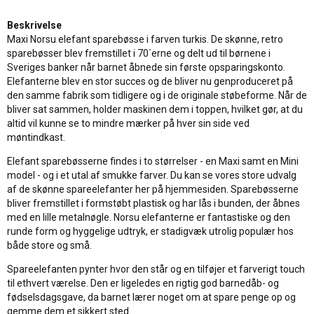
Beskrivelse
Maxi Norsu elefant sparebøsse i farven turkis. De skønne, retro
sparebøsser blev fremstillet i 70´erne og delt ud til børnene i
Sveriges banker når barnet åbnede sin første opsparingskonto.
Elefanterne blev en stor succes og de bliver nu genproduceret på
den samme fabrik som tidligere og i de originale støbeforme. Når de
bliver sat sammen, holder maskinen dem i toppen, hvilket gør, at du
altid vil kunne se to mindre mærker på hver sin side ved
møntindkast.
Elefant sparebøsserne findes i to størrelser - en Maxi samt en Mini
model - og i et utal af smukke farver. Du kan se vores store udvalg
af de skønne spareelefanter her på hjemmesiden. Sparebøsserne
bliver fremstillet i formstøbt plastisk og har lås i bunden, der åbnes
med en lille metalnøgle. Norsu elefanterne er fantastiske og den
runde form og hyggelige udtryk, er stadigvæk utrolig populær hos
både store og små.
Spareelefanten pynter hvor den står og en tilføjer et farverigt touch
til ethvert værelse. Den er ligeledes en rigtig god barnedåb- og
fødselsdagsgave, da barnet lærer noget om at spare penge op og
gemme dem et sikkert sted.