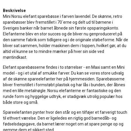
Beskrivelse
Mini Norsu elefant sparebøsse i farven lavendel. De skønne, retro
sparebøsser blev fremstillet i 70´erne og delt ud til børnene i
Sveriges banker når barnet åbnede sin første opsparingskonto.
Elefanterne blev en stor succes og de bliver nu genproduceret på
den samme fabrik som tidligere og i de originale støbeforme. Når de
bliver sat sammen, holder maskinen dem i toppen, hvilket gør, at du
altid vil kunne se to mindre mærker på hver sin side ved
møntindkast.
Elefant sparebøsserne findes i to størrelser - en Maxi samt en Mini
model - og i et utal af smukke farver. Du kan se vores store udvalg
af de skønne spareelefanter her på hjemmesiden. Sparebøsserne
bliver fremstillet i formstøbt plastisk og har lås i bunden, der åbnes
med en lille metalnøgle. Norsu elefanterne er fantastiske og den
runde form og hyggelige udtryk, er stadigvæk utrolig populær hos
både store og små.
Spareelefanten pynter hvor den står og en tilføjer et farverigt touch
til ethvert værelse. Den er ligeledes en rigtig god barnedåb- og
fødselsdagsgave, da barnet lærer noget om at spare penge op og
gemme dem et sikkert sted.