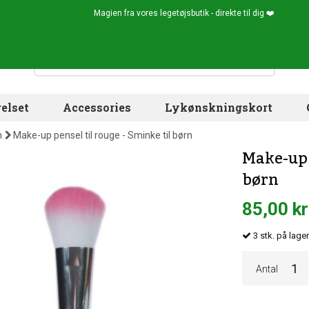
Magien fra vores legetøjsbutik - direkte til dig ❤️
elset
Accessories
Lykønskningskort
n
Make-up pensel til rouge - Sminke til børn
Make-up 
børn
85,00 kr
3
stk.
på lager
Antal