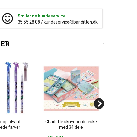
Smilende kundeservice
35 55 28 08 /
kundeservice@banditten.dk
LER
b-op blyant -
Charlotte skrivebordsæske
Havfrue g
ede farver
med 34 dele
gl