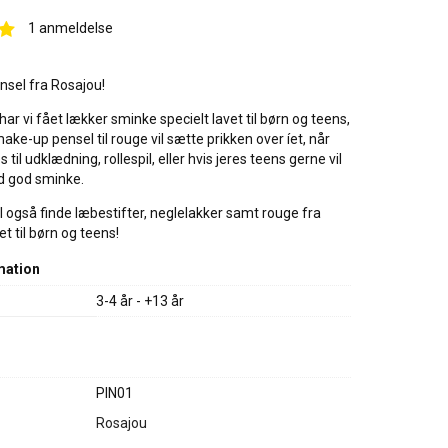
1
anmeldelse
nsel fra Rosajou!
har vi fået lækker sminke specielt lavet til børn og teens,
ake-up pensel til rouge vil sætte prikken over íet, når
 til udklædning, rollespil, eller hvis jeres teens gerne vil
 god sminke.
 I også finde læbestifter, neglelakker samt rouge fra
et til børn og teens!
mation
3-4 år - +13 år
PIN01
Rosajou