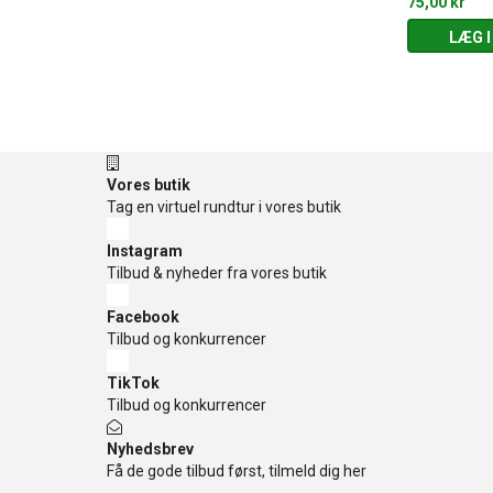
29,97 kr
75,00 kr
 KURV
LÆG I KURV
LÆG I
Vores butik
Tag en virtuel rundtur i vores butik
Instagram
Tilbud & nyheder fra vores butik
Facebook
Tilbud og konkurrencer
TikTok
Tilbud og konkurrencer
Nyhedsbrev
Få de gode tilbud først, tilmeld dig her