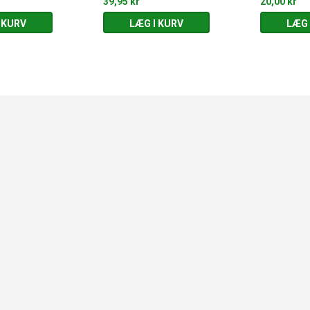
39,95 kr
20,00 kr
 KURV
LÆG I KURV
LÆG 