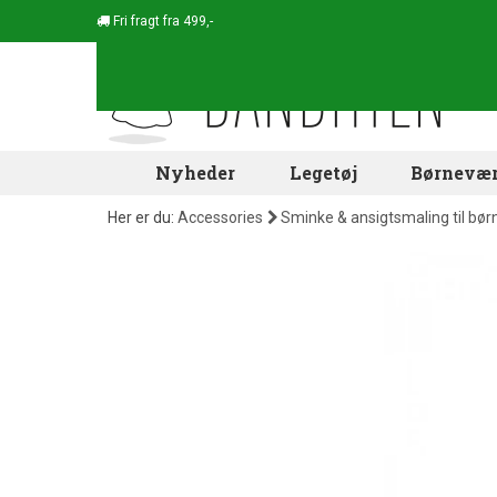
Fri fragt fra 499,-
Nyheder
Legetøj
Børnevær
Her er du:
Accessories
Sminke & ansigtsmaling til bør