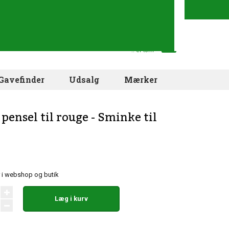
Din indkøbskurv
.. er tom
Gavefinder
Udsalg
Mærker
pensel til rouge - Sminke til
 i webshop og butik
Læg i kurv