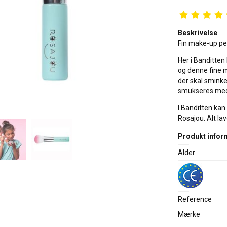
Beskrivelse
Fin make-up pe
Her i Banditten 
og denne fine m
der skal sminkes
smukseres med
I Banditten kan
Rosajou. Alt lav
Produkt infor
Alder
Reference
Mærke