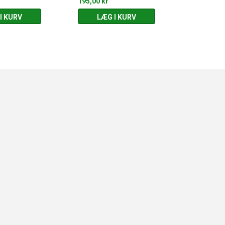
195,00 kr
89,95 kr
I KURV
LÆG I KURV
LÆG