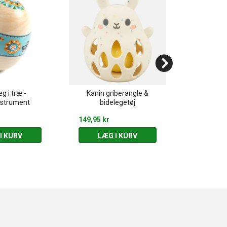
g i træ -
Kanin griberangle &
PitiPlui
nstrument
bidelegetøj
Musik
149,95 kr
95,00 kr
I KURV
LÆG I KURV
LÆG