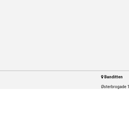
Banditten
Østerbrogade 
2100 Københav
Telefon 35 55 
ser
arer