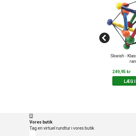
ed farvede
Kanin bamse - Rangle med
Skwish - Klas
kinstrument
kugler
ran
119,95 kr
249,95 kr
 KURV
LÆG I KURV
LÆG I
Vores butik
Tag en virtuel rundtur i vores butik