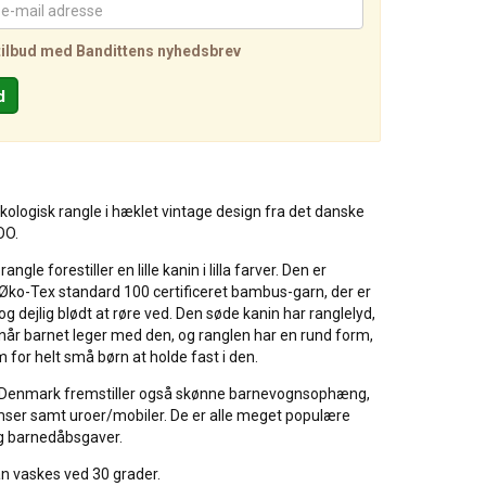
tilbud med Bandittens nyhedsbrev
ologisk rangle i hæklet vintage design fra det danske
OO.
angle forestiller en lille kanin i lilla farver. Den er
Øko-Tex standard 100 certificeret bambus-garn, der er
g dejlig blødt at røre ved. Den søde kanin har ranglelyd,
r, når barnet leger med den, og ranglen har en rund form,
 for helt små børn at holde fast i den.
 Denmark fremstiller også skønne barnevognsophæng,
mser samt uroer/mobiler. De er alle meget populære
g barnedåbsgaver.
n vaskes ved 30 grader.