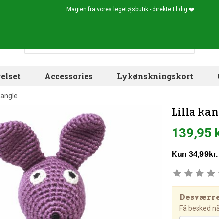
Magien fra vores legetøjsbutik - direkte til dig ❤️
elset
Accessories
Lykønskningskort
 rangle
Lilla ka
139,95 
Desværre!
Få besked når