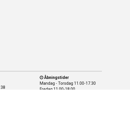
Åbningstider
Mandag - Torsdag
11.00-17.30
138
Fredag
11.00-18.00
n Ø
Lørdag
10.00-15.00
28 08
Søndag
LUKKET