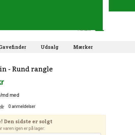
Din indkøbskurv
.. er tom
Gavefinder
Udsalg
Mærker
nin - Rund rangle
kr
0
anmeldelser
 Den sidste er solgt
 varen igen er på lager: