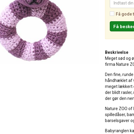
Få gode 
Beskrivelse
Meget sød og øk
firma Nature Z
Den fine, runde r
håndhæklet af 
meget lækkert o
der blidt rasle
der gør den nem
Nature ZOO of
spilledåser, ba
barselsgaver o
Babyranglen ka