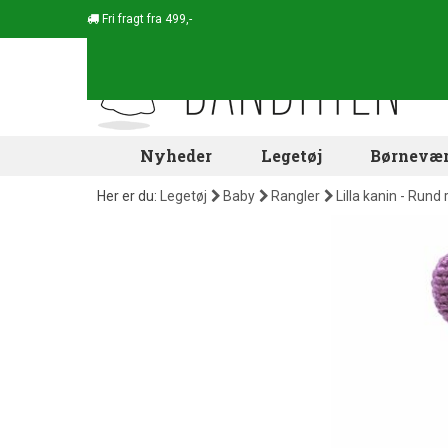
Fri fragt fra 499,-
Nyheder
Legetøj
Børnevær
Her er du:
Legetøj
Baby
Rangler
Lilla kanin - Rund