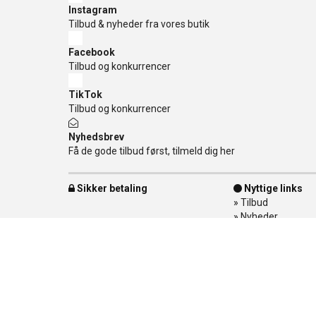
Instagram
Tilbud & nyheder fra vores butik
Facebook
Tilbud og konkurrencer
TikTok
Tilbud og konkurrencer
Nyhedsbrev
Få de gode tilbud først, tilmeld dig her
Sikker betaling
Nyttige links
»
Tilbud
»
Nyheder
»
Kontakt os
»
Mærker
»
Levering
»
Handelsbetingel
»
Om Banditten
»
Returnering af v
»
Spor din ordre